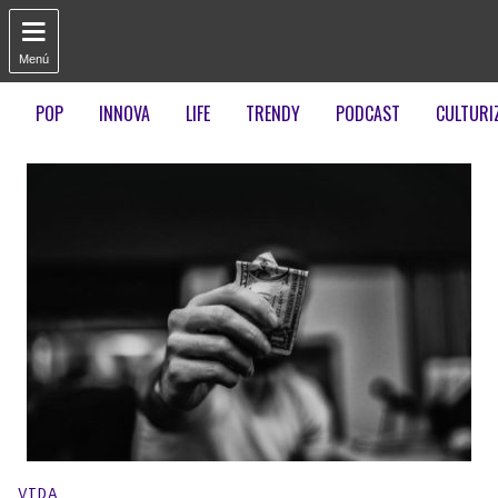

Menú
POP
INNOVA
LIFE
TRENDY
PODCAST
CULTURI
Publicado en:
VIDA