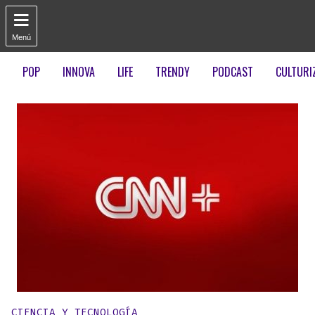

Menú
POP
INNOVA
LIFE
TRENDY
PODCAST
CULTURI
Publicado en:
CIENCIA Y TECNOLOGÍA