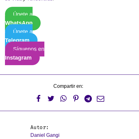
Únete a
WhatsApp
Únete a
Telegram
Síguenos en
Instagram
Compartir en:






Autor:
Daniel Gangi