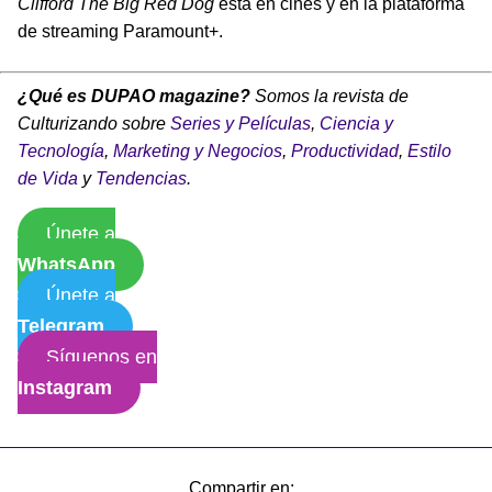
Clifford The Big Red Dog
está en cines y en la plataforma
de streaming Paramount+.
¿Qué es DUPAO magazine?
Somos la revista de
Culturizando sobre
Series y Películas
,
Ciencia y
Tecnología
,
Marketing y Negocios
,
Productividad
,
Estilo
de Vida
y
Tendencias
.
Únete a
WhatsApp
Únete a
Telegram
Síguenos en
Instagram
Compartir en: