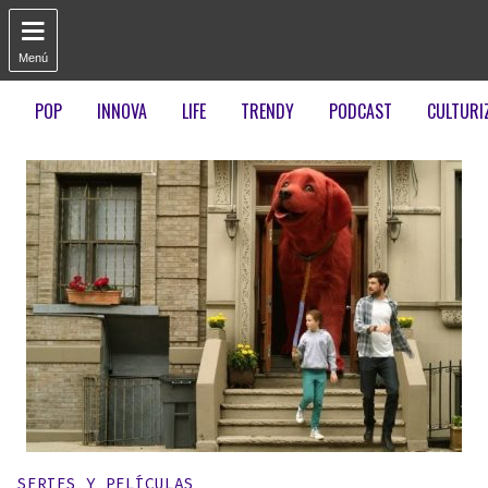

Menú
POP
INNOVA
LIFE
TRENDY
PODCAST
CULTURI
Publicado en:
SERIES Y PELÍCULAS