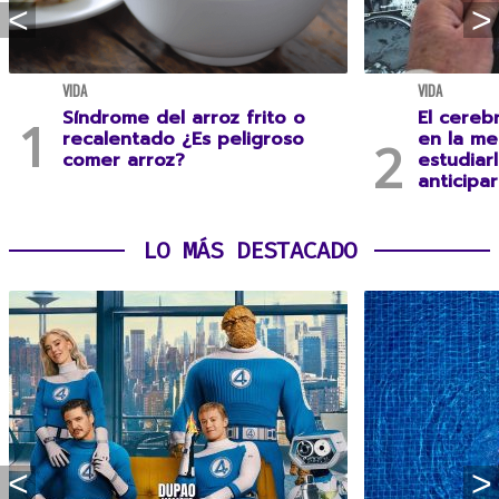
VIDA
VIDA
Síndrome del arroz frito o
El cereb
recalentado ¿Es peligroso
en la me
comer arroz?
estudiar
anticipa
LO MÁS DESTACADO