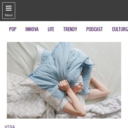

Menú
POP
INNOVA
LIFE
TRENDY
PODCAST
CULTURI
Publicado en:
VIDA