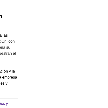
n
a las
tiOn, con
iona su
estran el
ción y la
la empresa
les y
ies y