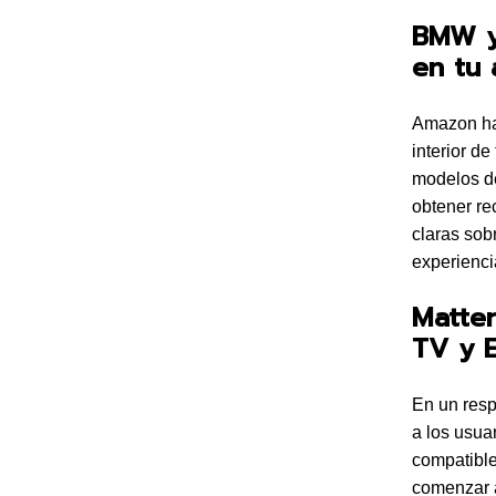
BMW y
en tu 
Amazon ha 
interior d
modelos de
obtener re
claras sob
experienci
Matter
TV y 
En un resp
a los usua
compatible
comenzar a