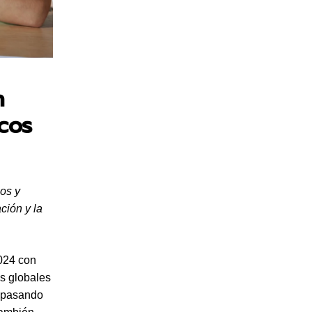
n
cos
os y
ción y la
024 con
s globales
, pasando