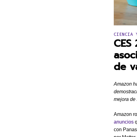
Publicado 
CIENCIA 
CES 
asoc
de v
Amazon ha 
demostraci
mejora de 
Amazon ro
anuncios
q
con Panaso