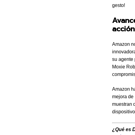
gesto!
Avance
acción
Amazon no 
innovadora
su agente 
Moxie Robo
compromis
Amazon ha
mejora de 
muestran q
dispositiv
¿Qué es 