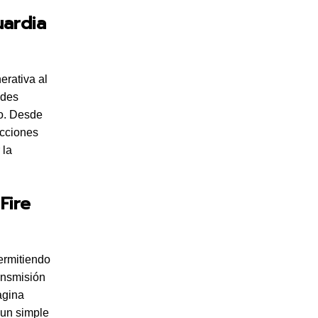
ardia
erativa al
ndes
lo. Desde
ucciones
 la
Fire
ermitiendo
ansmisión
agina
 un simple