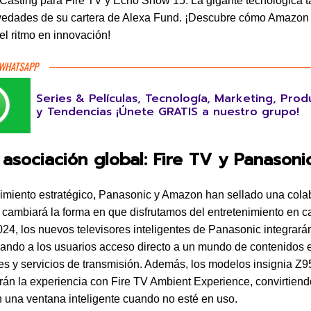
 Casting para Fire TV y Echo Show 15. La gigante tecnológica 
vedades de su cartera de Alexa Fund. ¡Descubre cómo Amazon
l ritmo en innovación!
 WHATSAPP
Series & Películas, Tecnología, Marketing, Prod
y Tendencias ¡Únete GRATIS a nuestro grupo!
asociación global: Fire TV y Panasoni
miento estratégico, Panasonic y Amazon han sellado una cola
 cambiará la forma en que disfrutamos del entretenimiento en c
2024, los nuevos televisores inteligentes de Panasonic integrará
ando a los usuarios acceso directo a un mundo de contenidos e
es y servicios de transmisión. Además, los modelos insignia Z
rán la experiencia con Fire TV Ambient Experience, convirtiend
n una ventana inteligente cuando no esté en uso.