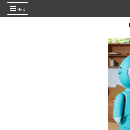

Menú