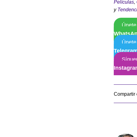
Películas
,
y
Tendenc
Únete
WhatsA
Únete
Telegra
Sígue
Instagr
Compartir 