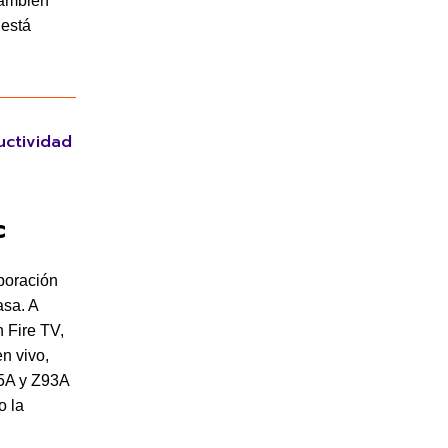
también
 está
uctividad
c
boración
asa. A
n Fire TV,
n vivo,
95A y Z93A
o la