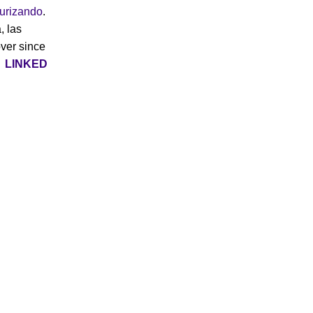
turizando
.
, las
over since
|
LINKED