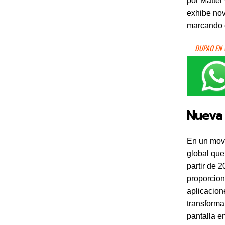
por Matter
exhibe no
marcando e
DUPAO EN
Nueva 
En un movi
global que
partir de 
proporcion
aplicacion
transforma
pantalla e