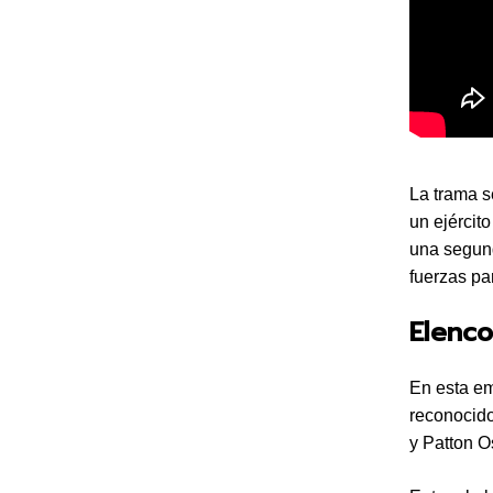
La trama s
un ejércit
una segund
fuerzas pa
Elenc
En esta em
reconocido
y Patton O