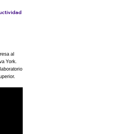
uctividad
resa al
va York.
laboratorio
uperior.