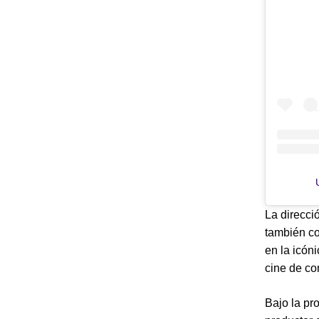
La direcci
también co
en la icón
cine de co
Bajo la pr