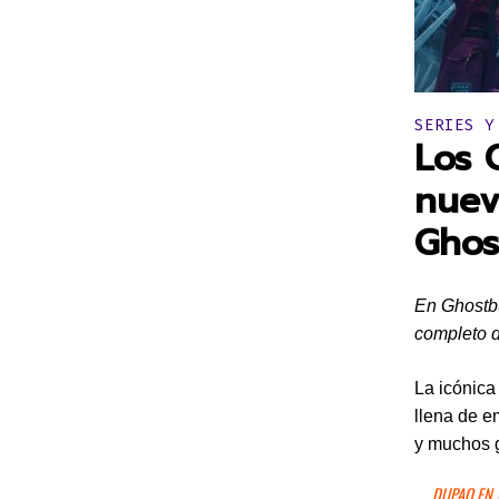
Publicado 
SERIES Y
Los 
nuev
Ghos
En Ghostbu
completo d
La icónica
llena de e
y muchos 
DUPAO EN