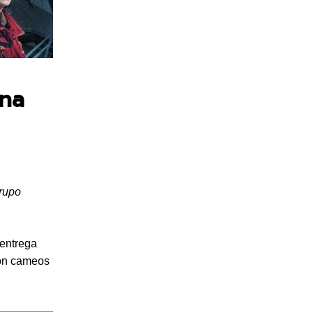
una
rupo
 entrega
con cameos