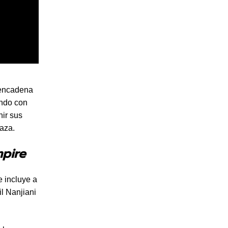
sencadena
ando con
ir sus
aza.
mpire
e incluye a
l Nanjiani