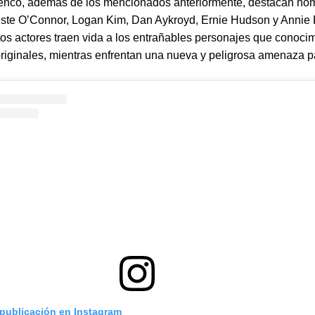
lenco, además de los mencionados anteriormente, destacan no
te O’Connor, Logan Kim, Dan Aykroyd, Ernie Hudson y Annie P
tos actores traen vida a los entrañables personajes que conoci
originales, mientras enfrentan una nueva y peligrosa amenaza 
 publicación en Instagram