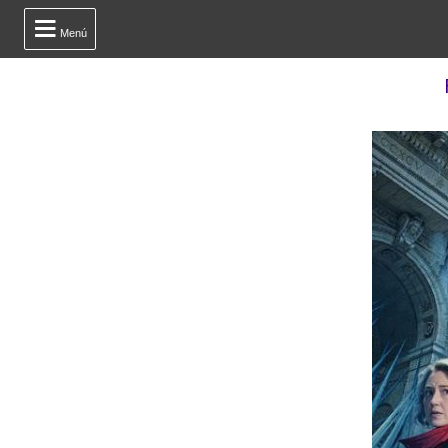

Menú