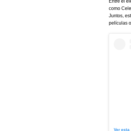
Entre el e
como Celes
Juntos, es
películas 
Ver esta