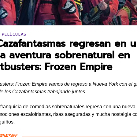
en:
 PELÍCULAS
Cazafantasmas regresan en 
a aventura sobrenatural en
tbusters: Frozen Empire
sters: Frozen Empire vamos de regreso a Nueva York con el g
e los Cazafantasmas trabajando juntos.
 franquicia de comedias sobrenaturales regresa con una nueva
mociones escalofriantes, risas aseguradas y mucha nostalgia 
guiños.
 WHATSAPP