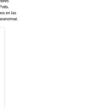
mbres
otts.
mos en las
paranormal.