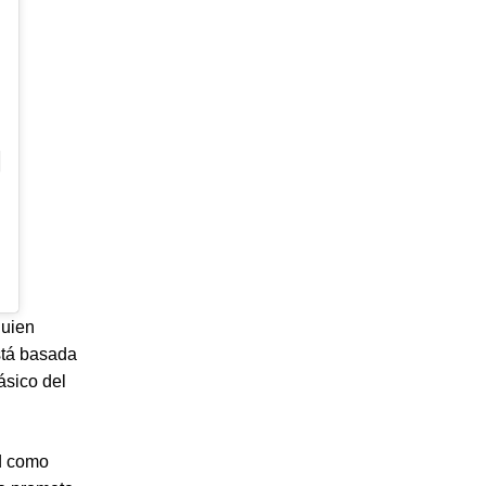
quien
stá basada
ásico del
d como