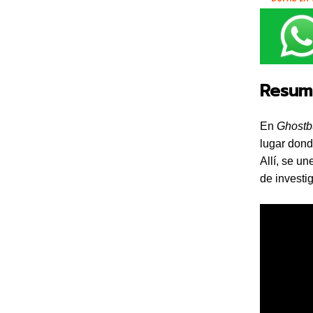
Resu
En
Ghostb
lugar don
Allí, se u
de investi