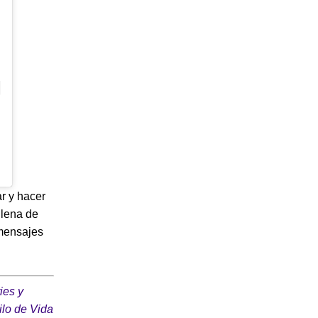
r y hacer
llena de
 mensajes
ies y
ilo de Vida