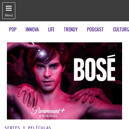

Menú
POP
INNOVA
LIFE
TRENDY
PODCAST
CULTURI
Publicado en:
SERIES Y PELÍCULAS