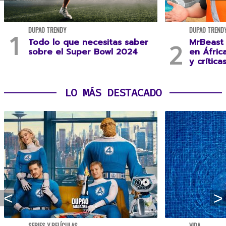
DUPAO TRENDY
DUPAO TREND
Todo lo que necesitas saber
MrBeast 
sobre el Super Bowl 2024
en Áfric
y crítica
LO MÁS DESTACADO
SERIES Y PELÍCULAS
VIDA