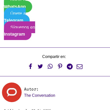
WhatsApp
Únete a
Telegram
Síguenos en
Instagram
Compartir en:






Autor:
The Conversation