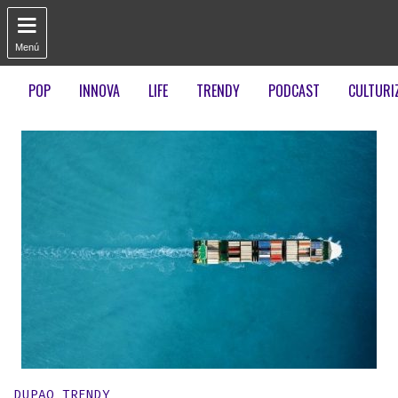

Menú
POP
INNOVA
LIFE
TRENDY
PODCAST
CULTURI
Publicado en:
DUPAO TRENDY