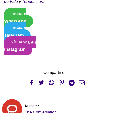
de Vida
y
Tendencias
.
Únete a
WhatsApp
Únete a
Telegram
Síguenos en
Instagram
Compartir en:






Autor:
The Conversation