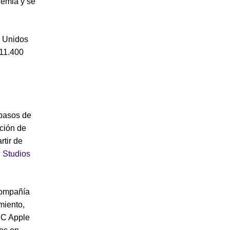
demia y se
s Unidos
$11.400
 pasos de
ución de
rtir de
 Studios
compañía
miento,
2C Apple