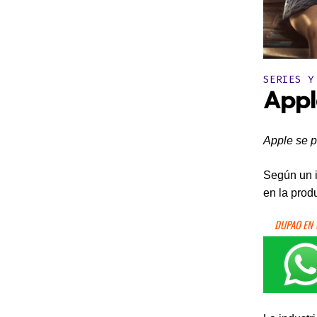
Publicado 
SERIES Y
Appl
Apple se p
Según un i
en la prod
DUPAO EN