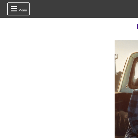

Menú