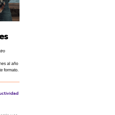
es
tro
nes al año
te formato.
uctividad