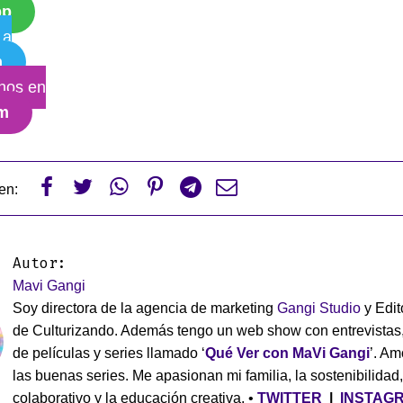
pp
 a
m
nos en
am






en:
Autor:
Mavi Gangi
Soy directora de la agencia de marketing
Gangi Studio
y Edit
de Culturizando. Además tengo un web show con entrevistas
de películas y series llamado ‘
Qué Ver con MaVi Gangi
’. Am
las buenas series. Me apasionan mi familia, la sostenibilidad,
colaborativo y la educación creativa. •
TWITTER
|
INSTAG