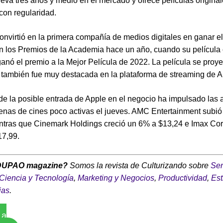
leva tres años y medio en el mercado y ofrece películas origina
con regularidad.
onvirtió en la primera compañía de medios digitales en ganar e
en los Premios de la Academia hace un año, cuando su película 
ó el premio a la Mejor Película de 2022. La película se proye
 también fue muy destacada en la plataforma de streaming de 
 de la posible entrada de Apple en el negocio ha impulsado las
enas de cines poco activas el jueves. AMC Entertainment subi
ntras que Cinemark Holdings creció un 6% a $13,24 e Imax Cor
17,99.
DUPAO magazine?
Somos la revista de Culturizando sobre
Ser
Ciencia y Tecnología
,
Marketing y Negocios
,
Productividad
,
Est
ias
.
 a