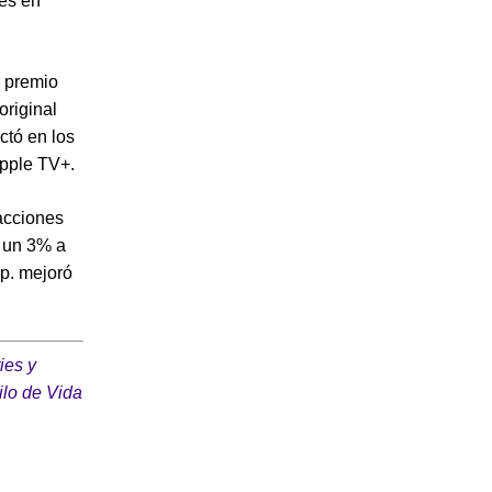
les en
l premio
original
ctó en los
Apple TV+.
 acciones
ó un 3% a
p. mejoró
ies y
ilo de Vida