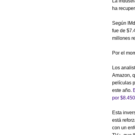
La industr
ha recuper
Según IMdb
fue de $7.
millones r
Por el mom
Los analis
Amazon, qu
películas p
este año.
por $8.450
Esta inver
está refor
con un enf