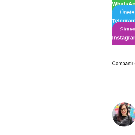
WhatsA
Únete
Telegra
Sígue
Instagr
Compartir 