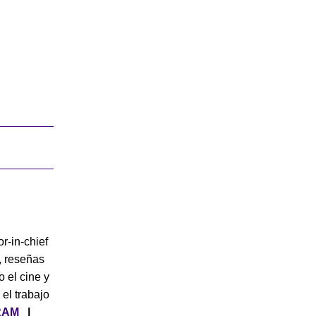
or-in-chief
, reseñas
o el cine y
 el trabajo
RAM
|