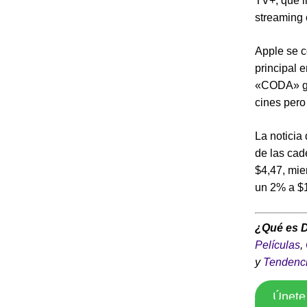
TV+, que l
streaming 
Apple se c
principal 
«CODA» gan
cines pero
La noticia
de las cad
$4,47, mie
un 2% a $
¿Qué es 
Películas
,
y
Tendenc
Únete