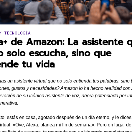
en:
Y TECNOLOGÍA
a+ de Amazon: La asistente 
o solo escucha, sino que
ende tu vida
as un asistente virtual que no solo entienda tus palabras, sino
iones, gustos y necesidades? Amazon lo ha hecho realidad con 
ración de su icónico asistente de voz, ahora potenciado por in
enerativa.
to: estás en casa, agotado después de un día eterno, y le dices 
virtual, «Oye, Alexa, planea mi fin de semana». Pero en lugar de