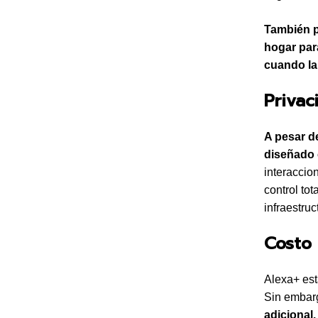
También p
hogar par
cuando la
Privac
A pesar d
diseñado 
interaccio
control to
infraestru
Costo 
Alexa+ est
Sin embar
adicional.