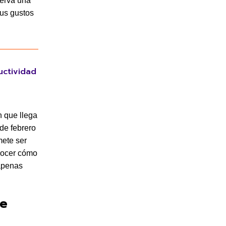
serva una
tus gustos
uctividad
 que llega
de febrero
mete ser
nocer cómo
 apenas
le