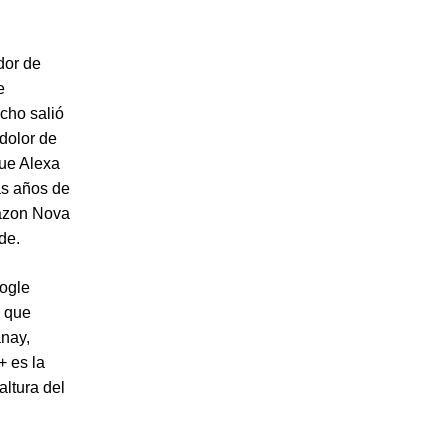
dor de
e
Echo salió
dolor de
que Alexa
as años de
mazon Nova
de.
ogle
a que
anay,
+ es la
altura del