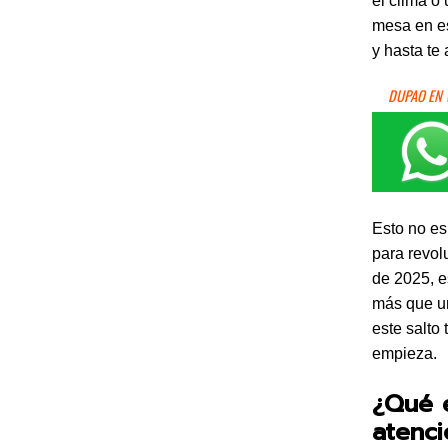
el clima o
mesa en es
y hasta te
DUPAO EN
Esto no es
para revol
de 2025, e
más que un
este salto
empieza.
¿Qué e
atenci