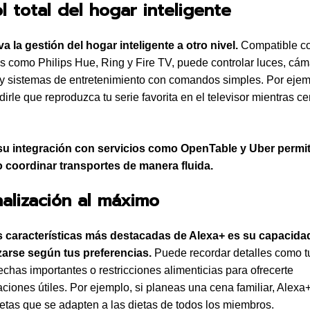
l total del hogar inteligente
va la gestión del hogar inteligente a otro nivel.
Compatible c
os como Philips Hue, Ring y Fire TV, puede controlar luces, cá
y sistemas de entretenimiento con comandos simples. Por ejem
irle que reproduzca tu serie favorita en el televisor mientras c
u integración con servicios como OpenTable y Uber permite
o coordinar transportes de manera fluida.
alización al máximo
s características más destacadas de Alexa+ es su capacida
zarse según tus preferencias.
Puede recordar detalles como t
fechas importantes o restricciones alimenticias para ofrecerte
iones útiles. Por ejemplo, si planeas una cena familiar, Alex
cetas que se adapten a las dietas de todos los miembros.