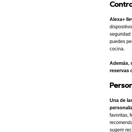
Contro
Alexa+ lle
dispositiv
seguridad 
puedes ped
cocina.
Además, s
reservas 
Person
Una de la
personali
favoritas, 
recomendac
sugerir re