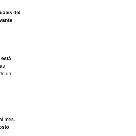
uales del
evante
 está
as
ndo un
al mes.
osto