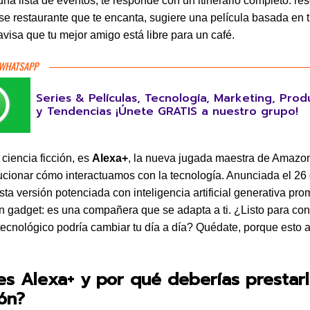
 una lista de eventos, te responde con un itinerario completo: re
e restaurante que te encanta, sugiere una película basada en 
 avisa que tu mejor amigo está libre para un café.
 WHATSAPP
Series & Películas, Tecnología, Marketing, Prod
y Tendencias ¡Únete GRATIS a nuestro grupo!
 ciencia ficción, es
Alexa+
, la nueva jugada maestra de Amazon
ucionar cómo interactuamos con la tecnología. Anunciada el 26 
sta versión potenciada con inteligencia artificial generativa pro
 gadget: es una compañera que se adapta a ti. ¿Listo para co
 tecnológico podría cambiar tu día a día? Quédate, porque esto
s Alexa+ y por qué deberías prestar
ón?