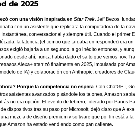
dad de 2025
zó con una visión inspirada en
Star Trek
.
Jeff Bezos, funda
ñaba con un asistente que replicara la computadora de la nav
: instantánea, conversacional y siempre útil. Cuando el primer 
écada, la latencia (el tiempo que tardaba en responder) era un 
zos exigió bajarla a un segundo, algo inédito entonces, y aun
onado desde ahí, nunca había dado el salto que vemos hoy. Tr
retrasos Alexa+ aterrizó finalmente en 2025, impulsada por A
 modelo de IA) y colaboración con Anthropic, creadores de Clau
ahora? Porque la competencia no espera.
Con ChatGPT, Go
tros asistentes avanzados pisándole los talones, Amazon sabí
trás no era opción. El evento de febrero, liderado por Panos P
 de dispositivos tras su paso por Microsoft, dejó claro que Alexa
 una mezcla de diseño premium y software que por fin está a la 
que Amazon ha estado vendiendo como pan caliente.