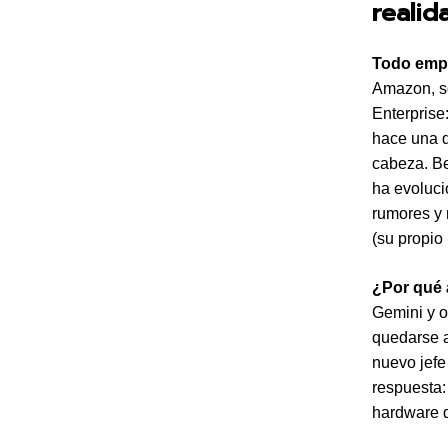
reali
Todo empe
Amazon, so
Enterprise
hace una d
cabeza. Be
ha evoluci
rumores y 
(su propio
¿Por qué 
Gemini y o
quedarse a
nuevo jefe
respuesta:
hardware 