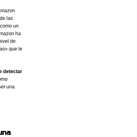
Amazon
de las
a como un
 Amazon ha
ivel de
as» que le
 detectar
como
ser una
una