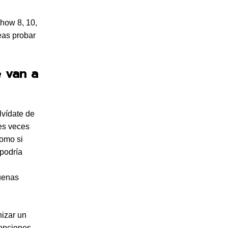
Show 8, 10,
eas probar
e van a
vídate de
res veces
como si
 podría
suenas
izar un
 opciones