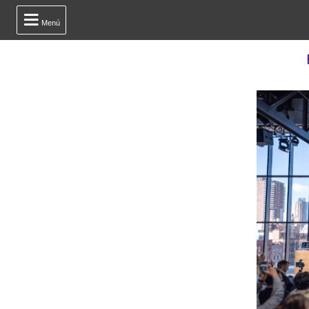

Menú