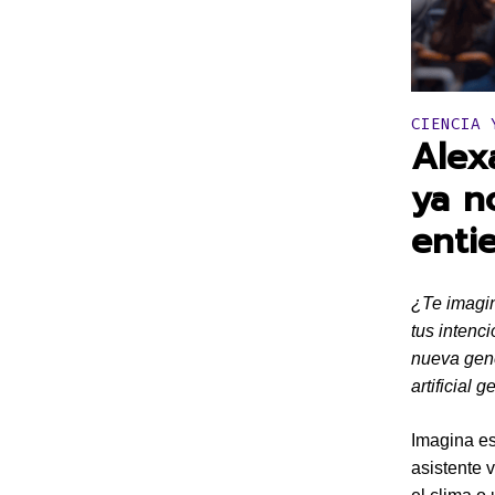
Publicado 
CIENCIA 
Alex
ya n
enti
¿Te imagin
tus intenc
nueva gene
artificial g
Imagina es
asistente 