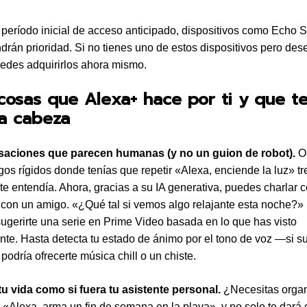
 período inicial de acceso anticipado, dispositivos como Echo 
ndrán prioridad. Si no tienes uno de estos dispositivos pero des
edes adquirirlos ahora mismo.
cosas que Alexa+ hace por ti y que t
la cabeza
saciones que parecen humanas (y no un guion de robot).
Ol
gos rígidos donde tenías que repetir «Alexa, enciende la luz» t
te entendía. Ahora, gracias a su IA generativa, puedes charlar 
 con un amigo. «¿Qué tal si vemos algo relajante esta noche?»
 sugerirte una serie en Prime Video basada en lo que has visto
nte. Hasta detecta tu estado de ánimo por el tono de voz —si 
podría ofrecerte música chill o un chiste.
tu vida como si fuera tu asistente personal.
¿Necesitas organ
e «Alexa, arma un fin de semana en la playa», y no solo te dará