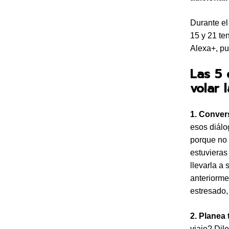
Durante el
15 y 21 te
Alexa+, pu
Las 5 
volar 
1. Conver
esos diálo
porque no 
estuvieras
llevarla a
anteriorme
estresado, 
2. Planea 
viaje? Dil