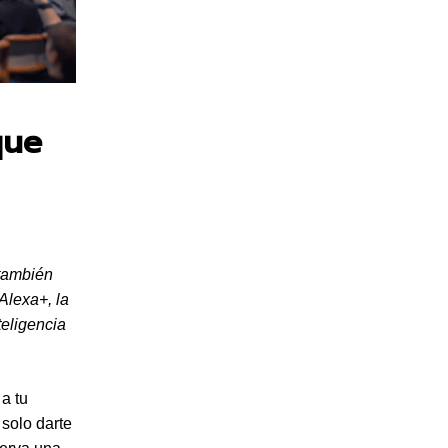
que
 también
Alexa+, la
teligencia
a tu
 solo darte