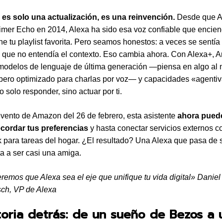
 es solo una actualización, es una reinvención.
Desde que 
rimer Echo en 2014, Alexa ha sido esa voz confiable que encien
ne tu playlist favorita. Pero seamos honestos: a veces se sentí
e que no entendía el contexto. Eso cambia ahora. Con Alexa+,
modelos de lenguaje de última generación —piensa en algo al n
ero optimizado para charlas por voz— y capacidades «agentiv
 solo responder, sino actuar por ti.
vento de Amazon del 26 de febrero, esta asistente
ahora puede
ecordar tus preferencias
y hasta conectar servicios externos 
para tareas del hogar. ¿El resultado? Una Alexa que pasa de 
a a ser casi una amiga.
emos que Alexa sea el eje que unifique tu vida digital» Daniel
ch, VP de Alexa
toria detrás: de un sueño de Bezos a 