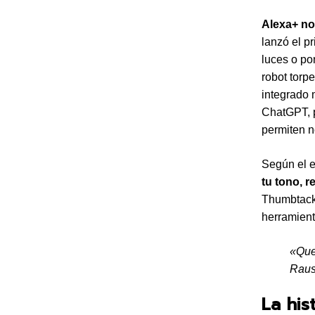
Alexa+ no
lanzó el p
luces o po
robot torp
integrado 
ChatGPT, p
permiten no
Según el e
tu tono, r
Thumbtack 
herramient
«Quer
Raus
La his