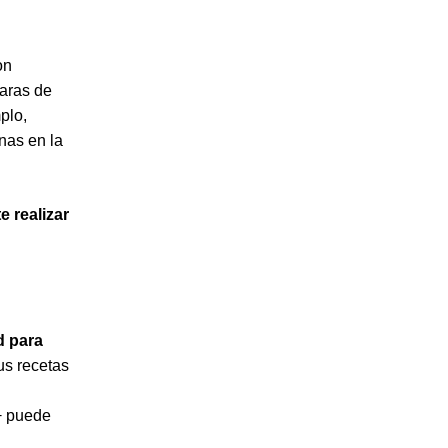
on
maras de
plo,
enas en la
 realizar
d para
us recetas
a+ puede