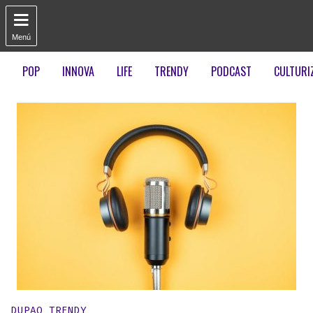

Menú
POP
INNOVA
LIFE
TRENDY
PODCAST
CULTURI
Publicado en:
DUPAO TRENDY