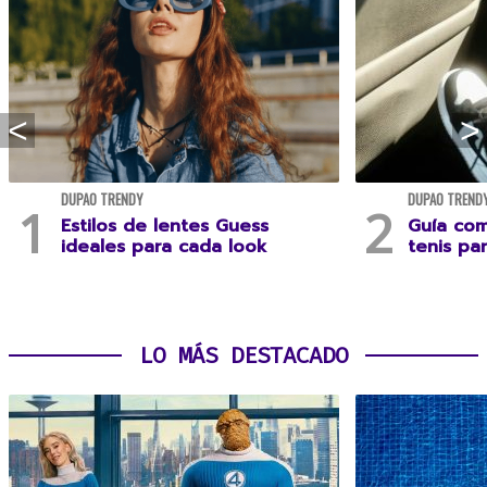
DUPAO TRENDY
DUPAO TREND
Estilos de lentes Guess
Guía com
ideales para cada look
tenis pa
LO MÁS DESTACADO