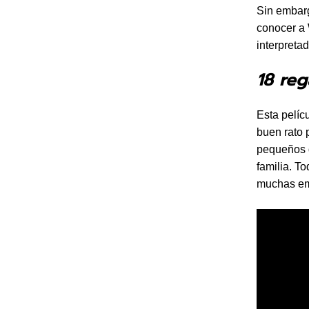
Sin embarg
conocer a 
interpreta
18 reg
Esta pelícu
buen rato 
pequeños d
familia. T
muchas em