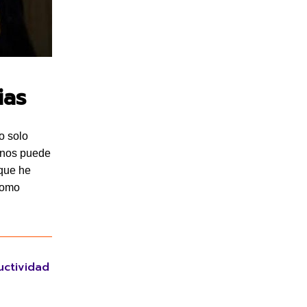
ias
o solo
 nos puede
 que he
 como
uctividad