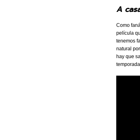
A cas
Como fanát
película q
tenemos fa
natural po
hay que sa
temporada 