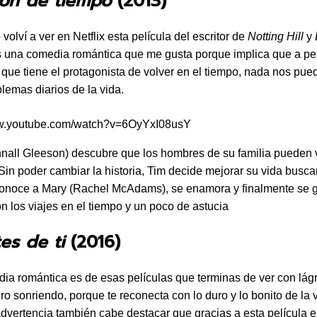
ión de tiempo
(2013)
olví a ver en Netflix esta película del escritor de
Notting Hill
y
 una comedia romántica que me gusta porque implica que a pes
que tiene el protagonista de volver en el tiempo, nada nos pue
blemas diarios de la vida.
ww.youtube.com/watch?v=6OyYxI08usY
all Gleeson) descubre que los hombres de su familia pueden v
 Sin poder cambiar la historia, Tim decide mejorar su vida busc
conoce a Mary (Rachel McAdams), se enamora y finalmente se 
n los viajes en el tiempo y un poco de astucia
es de ti
(2016)
ia romántica es de esas películas que terminas de ver con lág
ro sonriendo, porque te reconecta con lo duro y lo bonito de la 
dvertencia también cabe destacar que gracias a esta película 