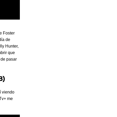
e Foster
día de
lly Hunter,
ubrir que
d de pasar
3)
í viendo
 Tv+ me