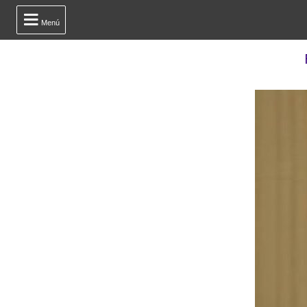

Menú