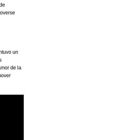
 de
moverse
antuvo un
s
amor de la
mover