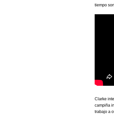
tiempo son
Clarke inte
campiña in
trabajo a o