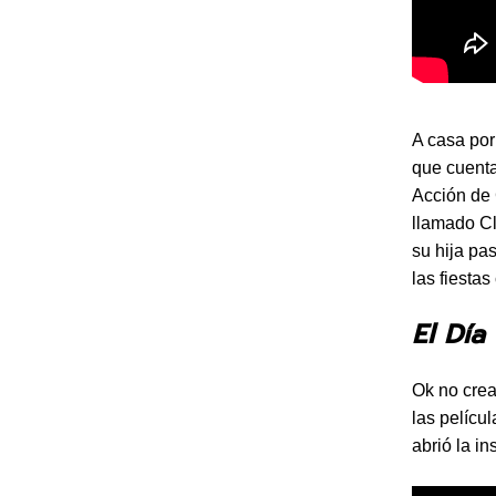
A casa por
que cuenta
Acción de 
llamado Cl
su hija pa
las fiestas
El Día
Ok no crea
las pelícu
abrió la in