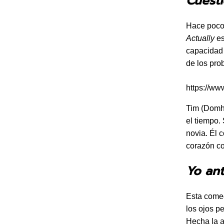
Cuest
Hace poco v
Actually
es
capacidad 
de los pro
https://w
Tim (Domhn
el tiempo.
novia. Él 
corazón co
Yo ant
Esta comed
los ojos pe
Hecha la a