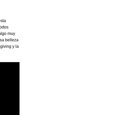
esta
todos
algo muy
sa belleza
giving y la