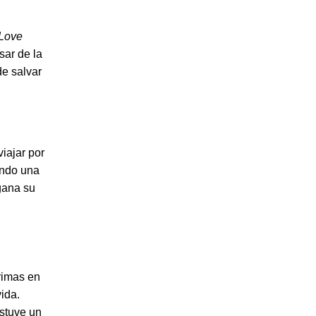
Love
ar de la
de salvar
iajar por
ando una
gana su
rimas en
vida.
estuve un