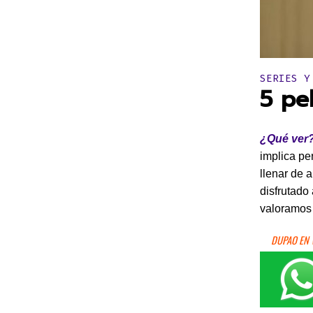
Publicado 
SERIES Y
5 pe
¿Qué ver?
implica pe
llenar de 
disfrutado
valoramos 
DUPAO EN