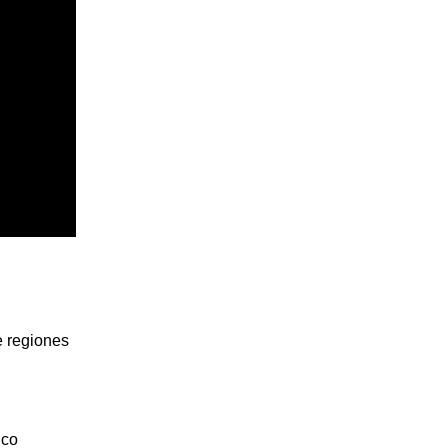
e regiones
ico