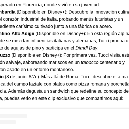
sperado en Florencia, donde vivió en su juventud.
bardía
(Disponible en Disney+): Descubre la innovación culin
l corazón industrial de Italia, probando menús futuristas y un
ediente carísimo cultivado junto a una fábrica de acero.
ntino-Alto Adige
(Disponible en Disney+): En esta región alpin
de se mezclan influencias italianas y alemanas, Tucci prueba u
to de agujas de pino y participa en el
Dirndl Day
.
uzzo
(Disponible en Disney+): Por primera vez, Tucci visita est
ión salvaje, saboreando mariscos en un
trabocco
centenario y
ton asado en un entorno montañoso.
io
(8 de junio, 8/7c): Más allá de Roma, Tucci descubre el alma
tica del campo laziale con platos como pizza romana y porchett
ccia. Además degusta un sandwich que redefine su concepto de
a, puedes verlo en este clip exclusivo que compartimos aquí: