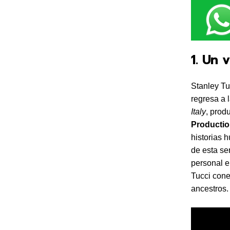
1. Un 
Stanley T
regresa a l
Italy
, prod
Producti
historias 
de esta se
personal e
Tucci cone
ancestros.