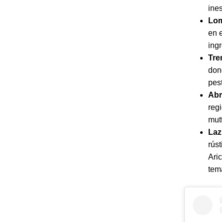
ine
Lom
en e
ingr
Tre
don
pes
Abr
reg
mut
Laz
rús
Ari
tem