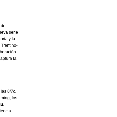
 del
ueva serie
oria y la
 Trentino-
aboración
aptura la
las 8/7c,
aming, los
lu
.
iencia