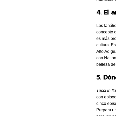
4. El 
Los fanáti
concepto d
es más pro
cultura. E
Alto Adige
con Nation
belleza del
5. Dó
Tucci in Ita
con episod
cinco epis
Prepara un