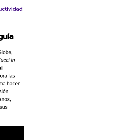
uctividad
guía
Globe,
ucci in
al
ora las
isma hacen
sión
anos,
 sus