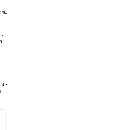
aria
a,
n
a
a de
l