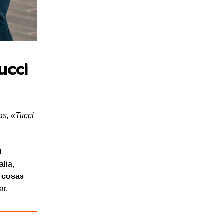
ucci
as, «Tucci
l
alia,
 cosas
ar.