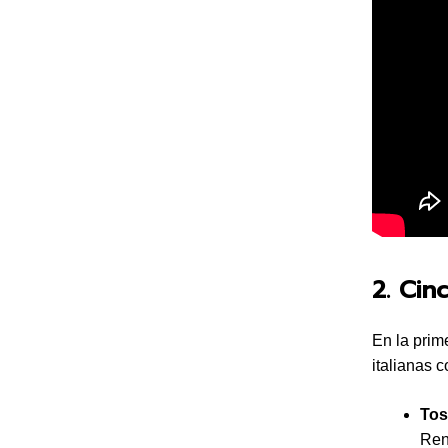
2. Cin
En la prim
italianas c
Tos
Ren