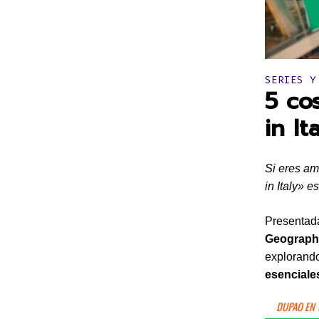
Publicado 
SERIES Y
5 co
in It
Si eres am
in Italy» e
Presentada
Geograph
explorando
esenciale
DUPAO EN