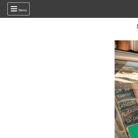

Menú