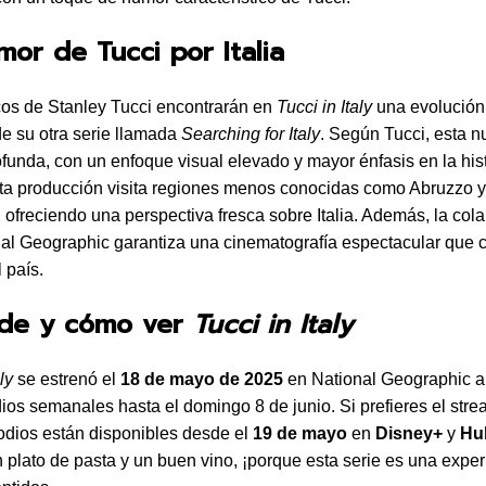
amor de Tucci por Italia
cos de Stanley Tucci encontrarán en
Tucci in Italy
una evolución
e su otra serie llamada
Searching for Italy
. Según Tucci, esta n
funda, con un enfoque visual elevado y mayor énfasis en la hist
sta producción visita regiones menos conocidas como Abruzzo y
, ofreciendo una perspectiva fresca sobre Italia. Además, la col
al Geographic garantiza una cinematografía espectacular que c
 país.
nde y cómo ver
Tucci in Italy
ly
se estrenó el
18 de mayo de 2025
en National Geographic a 
ios semanales hasta el domingo 8 de junio. Si prefieres el stre
odios están disponibles desde el
19 de mayo
en
Disney+
y
Hu
 plato de pasta y un buen vino, ¡porque esta serie es una exper