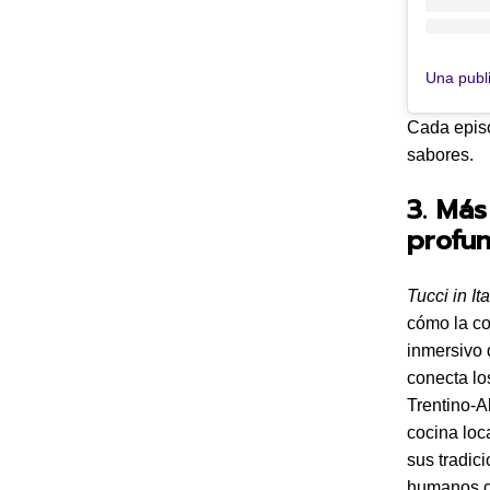
Cada episo
sabores.
3. Más
profu
Tucci in Ita
cómo la com
inmersivo 
conecta lo
Trentino-A
cocina loc
sus tradic
humanos co