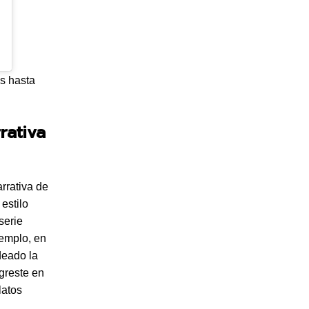
izando)
es hasta
rativa
rrativa de
 estilo
serie
jemplo, en
deado la
agreste en
latos