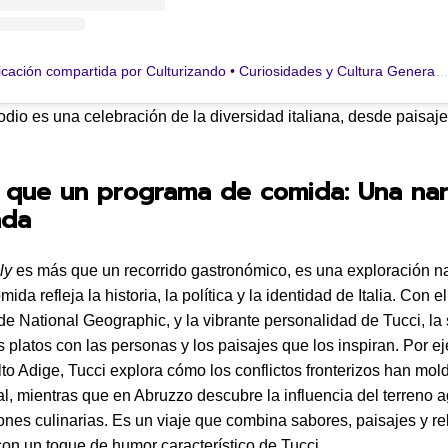
Una publicación compartida por Culturizando • Curiosidades y Cultura General (@cultur
dio es una celebración de la diversidad italiana, desde paisaj
 que un programa de comida: Una nar
nda
ly
es más que un recorrido gastronómico, es una exploración na
ida refleja la historia, la política y la identidad de Italia. Con el
de National Geographic, y la vibrante personalidad de Tucci, la 
s platos con las personas y los paisajes que los inspiran. Por e
lto Adige, Tucci explora cómo los conflictos fronterizos han mol
al, mientras que en Abruzzo descubre la influencia del terreno 
iones culinarias. Es un viaje que combina sabores, paisajes y re
n un toque de humor característico de Tucci.