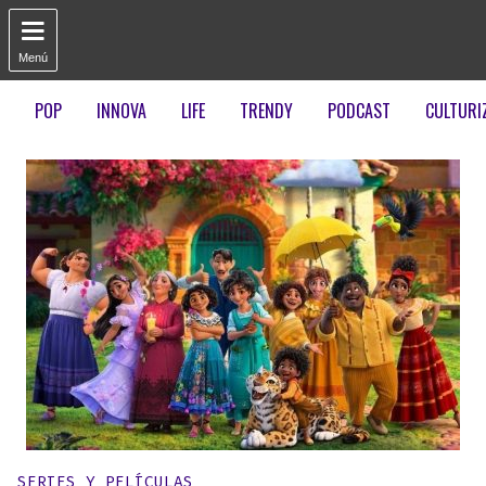

Menú
POP
INNOVA
LIFE
TRENDY
PODCAST
CULTURI
Publicado en:
SERIES Y PELÍCULAS