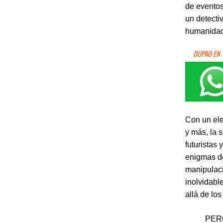
de eventos
un detecti
humanidad
DUPAO EN
Con un ele
y más, la 
futuristas
enigmas de
manipulac
inolvidabl
allá de los
PER