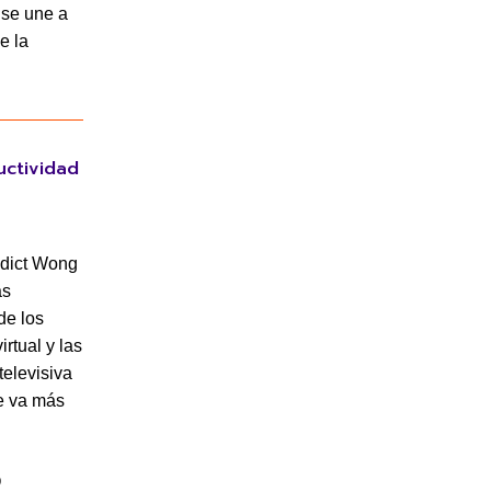
 se une a
e la
uctividad
edict Wong
as
de los
rtual y las
televisiva
ue va más
O