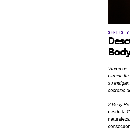
Publicado 
SERIES Y
Desc
Body
Viajemos a
ciencia fi
su intriga
secretos de
3 Body Pr
desde la C
naturaleza
consecuenc