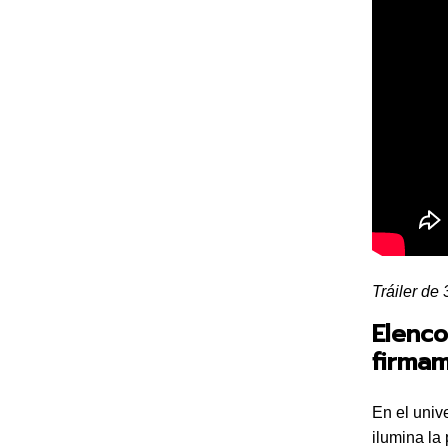
Tráiler de
Elenco
firma
En el univ
ilumina la