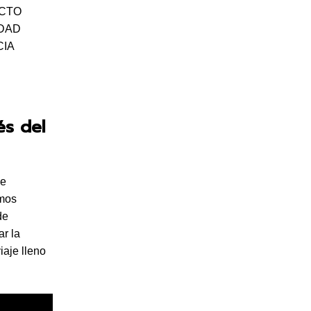
ECTO
IDAD
CIA
és del
ue
omos
de
ar la
iaje lleno