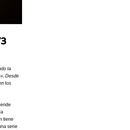
‘3
ndo la
s». Desde
en los
tiende
la
n tiene
una serie