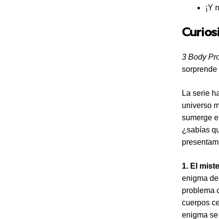
¡Y 
Curio
3 Body Pr
sorprende 
La serie h
universo m
sumerge en
¿sabías qu
presentamo
1. El mist
enigma del
problema c
cuerpos ce
enigma se c