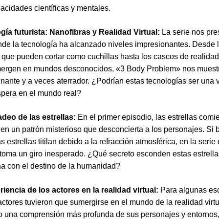
acidades científicas y mentales.
gía futurista: Nanofibras y Realidad Virtual:
La serie nos pre
e la tecnología ha alcanzado niveles impresionantes. Desde 
 que pueden cortar como cuchillas hasta los cascos de realidad 
mergen en mundos desconocidos, «3 Body Problem» nos muest
cinante y a veces aterrador. ¿Podrían estas tecnologías ser una v
pera en el mundo real?
adeo de las estrellas:
En el primer episodio, las estrellas comi
en un patrón misterioso que desconcierta a los personajes. Si b
as estrellas titilan debido a la refracción atmosférica, en la serie
oma un giro inesperado. ¿Qué secreto esconden estas estrell
na con el destino de la humanidad?
riencia de los actores en la realidad virtual:
Para algunas es
 actores tuvieron que sumergirse en el mundo de la realidad virtu
io una comprensión más profunda de sus personajes y entornos,