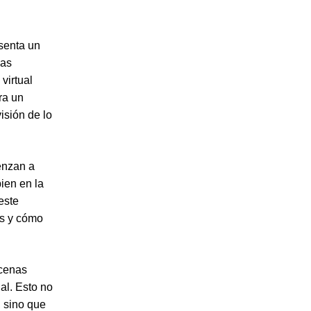
senta un
las
virtual
ra un
isión de lo
enzan a
ien en la
 este
as y cómo
cenas
al. Esto no
 sino que