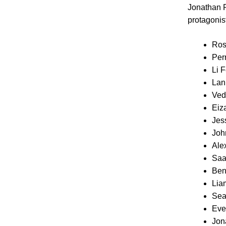
Jonathan P
protagonis
Ros
Per
Li 
Lan
Ved
Eiz
Jes
Joh
Ale
Saa
Ben
Lia
Sea
Eve
Jon