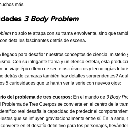
muchos más!
sidades
3 Body Problem
oblem
no solo te atrapa con su trama envolvente, sino que tamb
con detalles fascinantes detrás de escena.
a llegado para desafiar nuestros conceptos de ciencia, misterio 
ismo. Con su intrigante trama y un elenco estelar, esta producc
 un viaje épico lleno de secretos cósmicos y tecnologías futuri
e detrás de cámaras también hay detalles sorprendentes? Aquí
s 5 curiosidades que te harán ver la serie con nuevos ojos:
erio del problema de tres cuerpos:
En el mundo de
3 Body Pr
 Problema de Tres Cuerpos se convierte en el centro de la tram
ientífico real desafía la capacidad de predecir el comportamient
lestes que se influyen gravitacionalmente entre sí. En la serie, 
onvierte en el desafío definitivo para los personajes, llevándolo