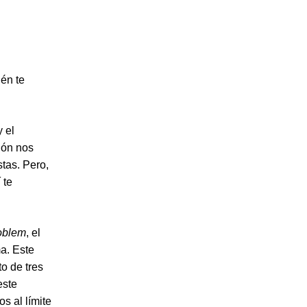
ién te
y el
ión nos
stas. Pero,
 te
oblem
, el
a. Este
o de tres
este
s al límite