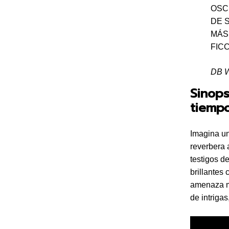
OSC
DE 
MÁS
FIC
DB W
Sinop
tiempo
Imagina un
reverbera 
testigos d
brillantes
amenaza má
de intriga