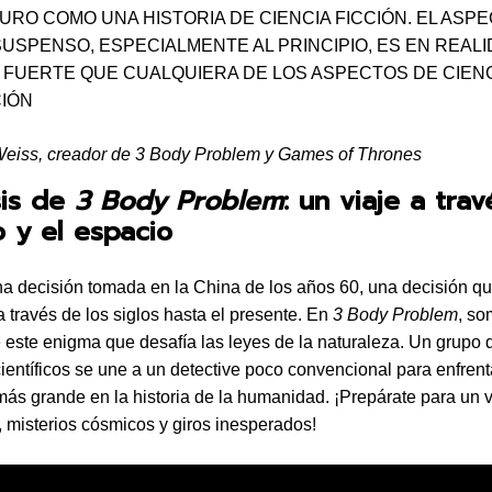
URO COMO UNA HISTORIA DE CIENCIA FICCIÓN. EL ASP
SUSPENSO, ESPECIALMENTE AL PRINCIPIO, ES EN REAL
 FUERTE QUE CUALQUIERA DE LOS ASPECTOS DE CIEN
CIÓN
eiss, creador de 3 Body Problem y Games of Thrones
sis de
3 Body Problem
: un viaje a trav
 y el espacio
a decisión tomada en la China de los años 60, una decisión q
a través de los siglos hasta el presente. En
3 Body Problem
, s
e este enigma que desafía las leyes de la naturaleza. Un grupo 
 científicos se une a un detective poco convencional para enfrent
s grande en la historia de la humanidad. ¡Prepárate para un v
s, misterios cósmicos y giros inesperados!