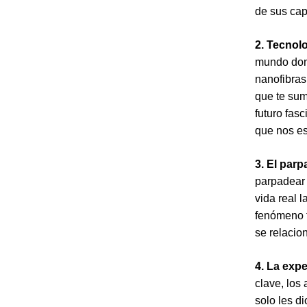
de sus cap
2. Tecnolo
mundo dond
nanofibras
que te su
futuro fas
que nos es
3. El parp
parpadear 
vida real l
fenómeno t
se relacio
4. La expe
clave, los
solo les d