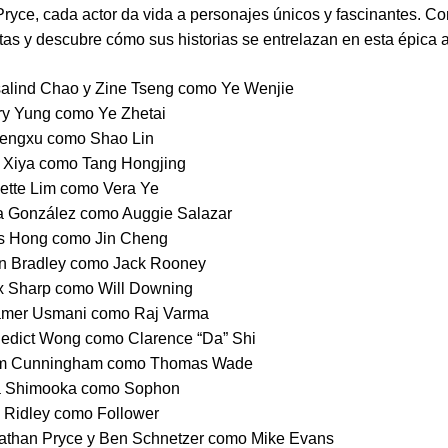
ryce, cada actor da vida a personajes únicos y fascinantes. Co
tas y descubre cómo sus historias se entrelazan en esta épica 
alind Chao y Zine Tseng como Ye Wenjie
ry Yung como Ye Zhetai
Fengxu como Shao Lin
 Xiya como Tang Hongjing
ette Lim como Vera Ye
a González como Auggie Salazar
s Hong como Jin Cheng
n Bradley como Jack Rooney
x Sharp como Will Downing
mer Usmani como Raj Varma
edict Wong como Clarence “Da” Shi
m Cunningham como Thomas Wade
 Shimooka como Sophon
 Ridley como Follower
athan Pryce y Ben Schnetzer como Mike Evans