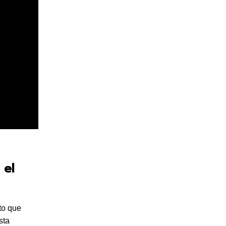
 el
to que
sta