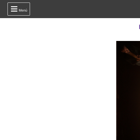

Menú