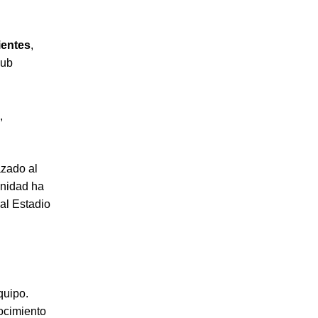
ientes
,
lub
,
azado al
unidad ha
 al Estadio
quipo.
nocimiento