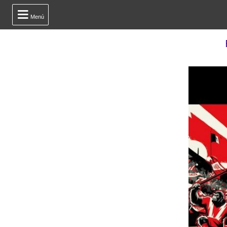

Menú