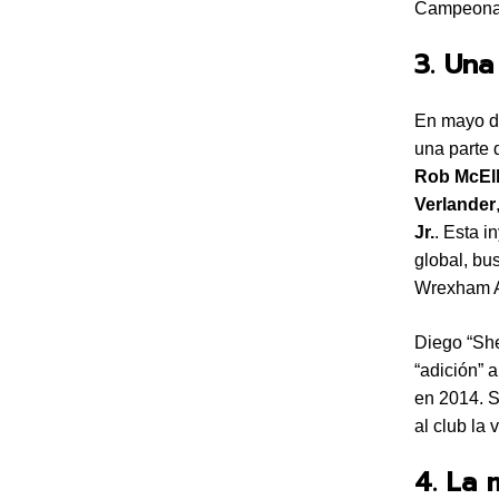
Campeonat
3. Una
En mayo de
una parte
Rob McEl
Verlander
Jr.
. Esta i
global, bu
Wrexham 
Diego “She
“adición” a
en 2014. S
al club la 
4. La 