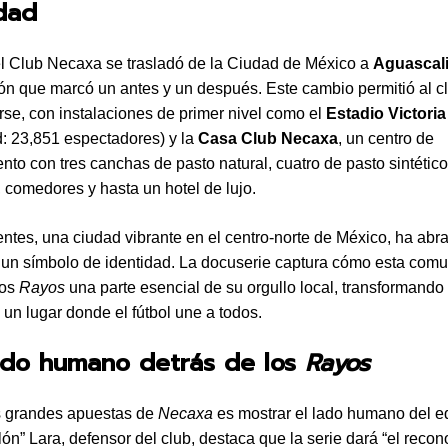
dad
l Club Necaxa se trasladó de la Ciudad de México a
Aguascal
ón que marcó un antes y un después. Este cambio permitió al c
se, con instalaciones de primer nivel como el
Estadio Victoria
: 23,851 espectadores) y la
Casa Club Necaxa
, un centro de
nto con tres canchas de pasto natural, cuatro de pasto sintético
 comedores y hasta un hotel de lujo.
ntes, una ciudad vibrante en el centro-norte de México, ha abr
un símbolo de identidad. La docuserie captura cómo esta com
los
Rayos
una parte esencial de su orgullo local, transformando
 un lugar donde el fútbol une a todos.
lado humano detrás de los
Rayos
s grandes apuestas de
Necaxa
es mostrar el lado humano del e
lón” Lara, defensor del club, destaca que la serie dará “el reco