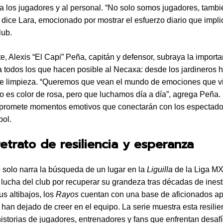
a los jugadores y al personal. “No solo somos jugadores, tamb
 dice Lara, emocionado por mostrar el esfuerzo diario que impli
lub.
te, Alexis “El Capi” Peña, capitán y defensor, subraya la import
r a todos los que hacen posible al Necaxa: desde los jardineros h
de limpieza. “Queremos que vean el mundo de emociones que v
o es color de rosa, pero que luchamos día a día”, agrega Peña.
 promete momentos emotivos que conectarán con los espectad
bol.
retrato de resiliencia y esperanza
 solo narra la búsqueda de un lugar en la
Liguilla
de la Liga MX
 lucha del club por recuperar su grandeza tras décadas de inest
us altibajos, los
Rayos
cuentan con una base de aficionados a
han dejado de creer en el equipo. La serie muestra esta resilie
historias de jugadores, entrenadores y fans que enfrentan desafí