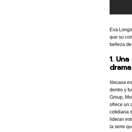
Eva Longor
que su com
belleza de
1. Una
drama
Necaxa
es
dentro y f
Group, Mor
ofrece un 
cotidiana 
lideran es
la serie q