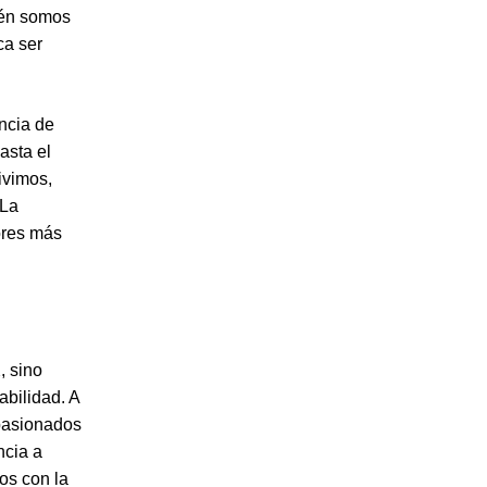
ién somos
ca ser
ancia de
asta el
ivimos,
 La
ores más
, sino
abilidad. A
pasionados
ncia a
os con la