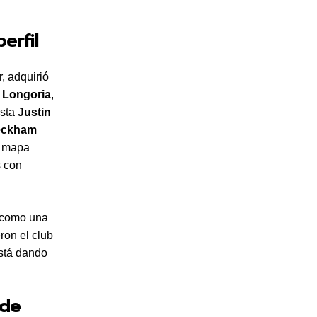
erfil
, adquirió
 Longoria
,
ista
Justin
eckham
el mapa
s con
a como una
eron el club
está dando
 de