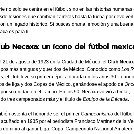
ie no solo se centra en el fútbol, sino en las historias humanas 
sde lesiones que cambian carreras hasta la lucha por devolverle
con un legado histórico. Si buscas drama, emoción y una buena
axa
es para ti.
Club Necaxa: un ícono del fútbol mexi
 21 de agosto de 1923 en la Ciudad de México, el
Club Neca
uipos más antiguos y queridos de México. Conocido como
Los 
as
, el club tuvo su primera época dorada en los años 30, cuand
ulos de liga y dos Copas de México, ganándose el apodo de
Onc
por su unidad en el campo. En los 90, Necaxa volvió a brillar,
do tres campeonatos más y el título de
Equipo de la Década
.
mbién ostenta el honor de ser el primer
Campeonísimo
del fútbo
 acuñado en 1935 por el periodista Francisco Martínez de la V
su dominio al ganar Liga, Copa, Campeonato Nacional Amateur 