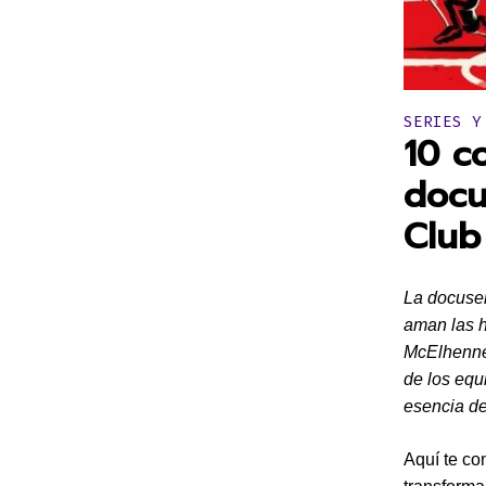
Publicado 
SERIES Y
10 c
docu
Club
La docuser
aman las h
McElhenney
de los equ
esencia de
Aquí te c