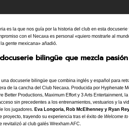
ia es la que nos guía por la historia del club en esta docuserie
promiso con el Necaxa es personal «quiero mostrarle al mund
 la gente mexicana» añadió.
 docuserie bilingüe que mezcla pasión
 una docuserie bilingüe que combina inglés y español para retra
uera de la cancha del Club Necaxa. Producida por Hyphenate M
e Better Productions, Maximum Effort y 3 Arts Entertainment, la
acceso sin precedentes a los entrenamientos, vestuarios y la vi
de los jugadores.
Eva Longoria, Rob McElhenney y Ryan Re
te proyecto, trayendo su experiencia tras el éxito de
Welcome to
ue revitalizó al club galés Wrexham AFC.