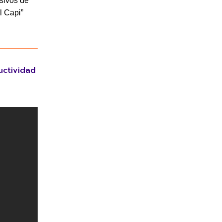
usivos de
l Capi”
uctividad