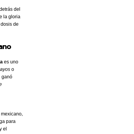
detrás del
 la gloria
 dosis de
cano
xa
es uno
Rayos
o
o ganó
e
l mexicano,
ega para
y el