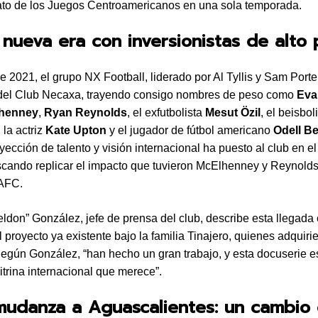
o de los Juegos Centroamericanos en una sola temporada.
 nueva era con inversionistas de alto p
 2021, el grupo NX Football, liderado por Al Tyllis y Sam Porter
 del Club Necaxa, trayendo consigo nombres de peso como
Eva
henney
,
Ryan Reynolds
, el exfutbolista
Mesut Özil
, el beisbol
, la actriz
Kate Upton
y el jugador de fútbol americano
Odell B
nyección de talento y visión internacional ha puesto al club en 
scando replicar el impacto que tuvieron McElhenney y Reynold
AFC.
ldon” González, jefe de prensa del club, describe esta llegad
l proyecto ya existente bajo la familia Tinajero, quienes adquiri
egún González, “han hecho un gran trabajo, y esta docuserie 
vitrina internacional que merece”.
mudanza a Aguascalientes: un cambio