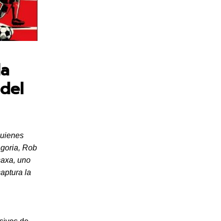
la
del
quienes
ngoria, Rob
caxa, uno
aptura la