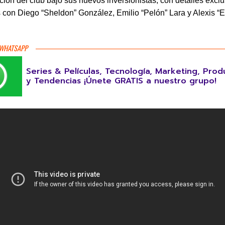
ción del club bajo sus nuevos inversionistas, con detalles excl
s con Diego “Sheldon” González, Emilio “Pelón” Lara y Alexis “E
 WHATSAPP
Series & Películas, Tecnología, Marketing, Prod
y Tendencias ¡Únete GRATIS a nuestro grupo!