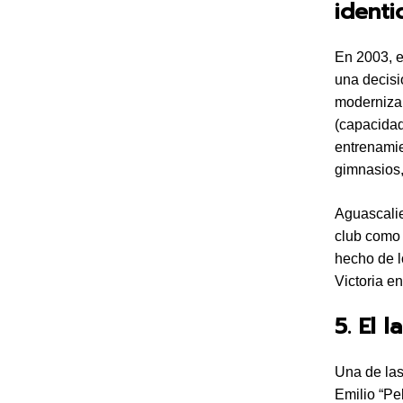
identi
En 2003, e
una decisi
modernizar
(capacidad
entrenamie
gimnasios,
Aguascalie
club como 
hecho de 
Victoria en
5. El 
Una de la
Emilio “Pe