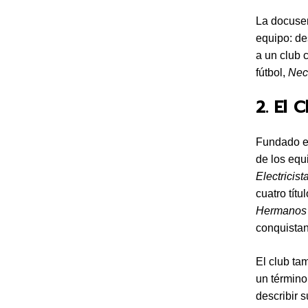
La docuser
equipo: de
a un club 
fútbol,
Nec
2. El 
Fundado el
de los eq
Electricist
cuatro tít
Hermanos
conquistan
El club ta
un término
describir 