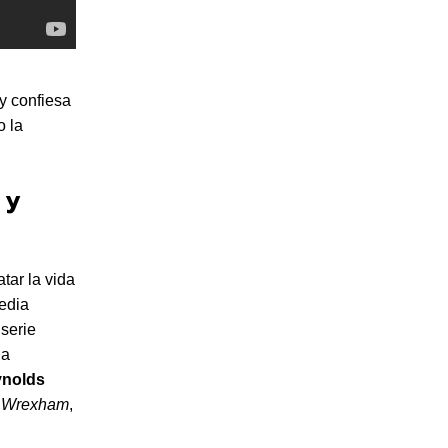
 y confiesa
o la
 y
tar la vida
edia
 serie
da
ynolds
 Wrexham
,