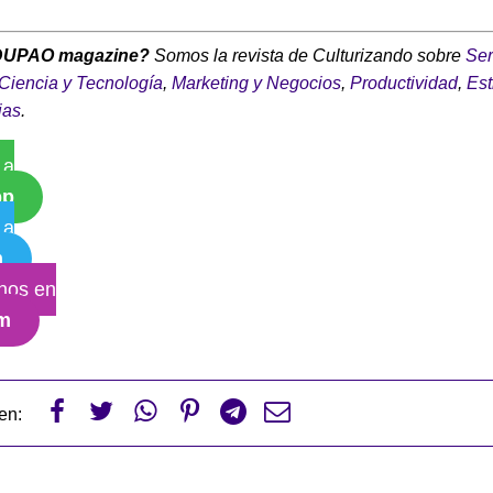
DUPAO magazine?
Somos la revista de Culturizando sobre
Ser
Ciencia y Tecnología
,
Marketing y Negocios
,
Productividad
,
Est
ias
.
 a
pp
 a
m
nos en
am






en: