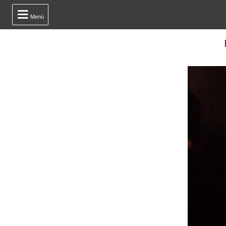

Menú