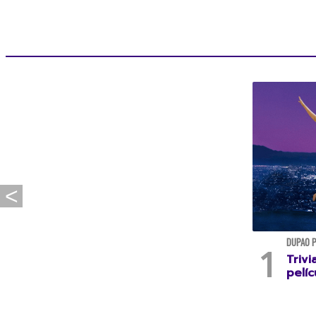
DUPAO 
Trivi
pelíc