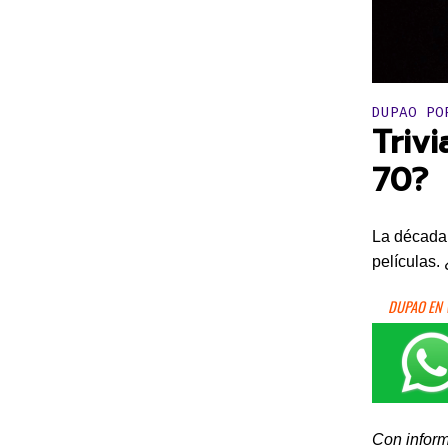
Publicado 
DUPAO PO
Triv
70?
La década 
películas.
DUPAO EN
Con infor