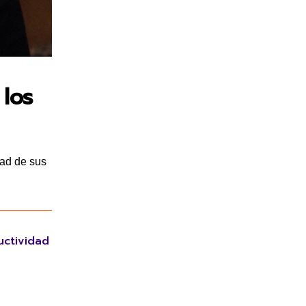
 los
dad de sus
uctividad