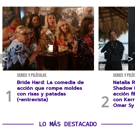
SERIES Y PELÍCULAS
SERIES Y PELÍ
Bride Hard: La comedia de
Natalia R
acción que rompe moldes
Shadow F
con risas y patadas
acción f
(+entrevista)
con Kerr
Omar Sy 
LO MÁS DESTACADO