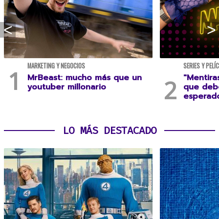
MARKETING Y NEGOCIOS
SERIES Y PELÍ
MrBeast: mucho más que un
"Mentira
youtuber millonario
que debe
esperad
LO MÁS DESTACADO