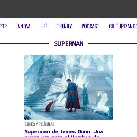
POP
INNOVA
LIFE
TRENDY
PODCAST
CULTURIZAND
SUPERMAN
SERIES Y PELÍCULAS
Superman de James Gunn: Una