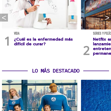
VIDA
SERIES Y PELÍ
¿Cuál es la enfermedad más
Netflix a
difícil de curar?
lanzamie
entreten
permane
LO MÁS DESTACADO