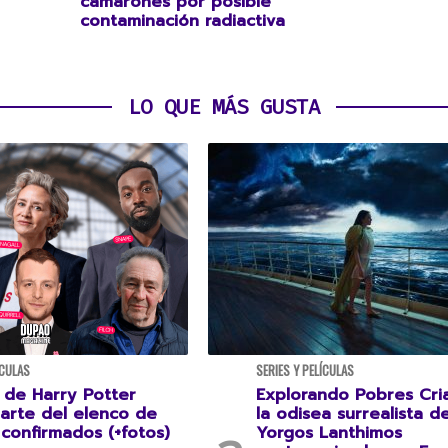
camarones por posible
contaminación radiactiva
LO QUE MÁS GUSTA
ÍCULAS
SERIES Y PELÍCULAS
 de Harry Potter
Explorando Pobres Cria
parte del elenco de
la odisea surrealista d
confirmados (+fotos)
Yorgos Lanthimos