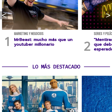
MARKETING Y NEGOCIOS
SERIES Y PELÍ
MrBeast: mucho más que un
"Mentira
youtuber millonario
que debe
esperad
LO MÁS DESTACADO