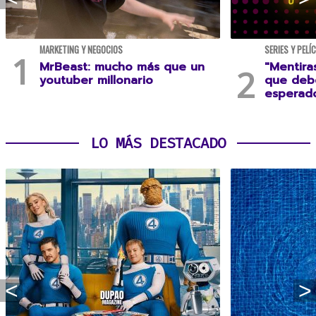
MARKETING Y NEGOCIOS
SERIES Y PELÍ
MrBeast: mucho más que un
"Mentira
youtuber millonario
que debe
esperad
LO MÁS DESTACADO