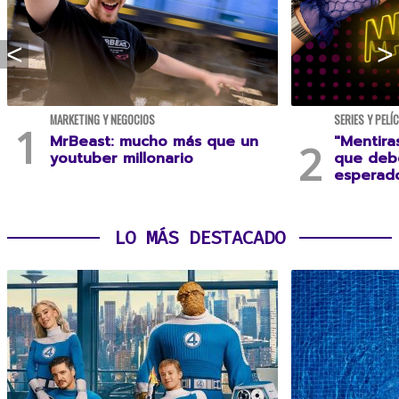
MARKETING Y NEGOCIOS
SERIES Y PELÍ
MrBeast: mucho más que un
"Mentira
youtuber millonario
que debe
esperad
LO MÁS DESTACADO