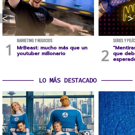
MARKETING Y NEGOCIOS
SERIES Y PELÍ
MrBeast: mucho más que un
"Mentira
youtuber millonario
que debe
esperad
LO MÁS DESTACADO