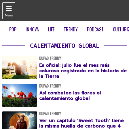

Menú
POP
INNOVA
LIFE
TRENDY
PODCAST
CULTURI
CALENTAMIENTO GLOBAL
DUPAO TRENDY
Es oficial: julio fue el mes más
caluroso registrado en la historia de
la Tierra
DUPAO TRENDY
Así combaten las flores el
calentamiento global
DUPAO TRENDY
Ver un capítulo 'Sweet Tooth' tiene
la misma huella de carbono que 4