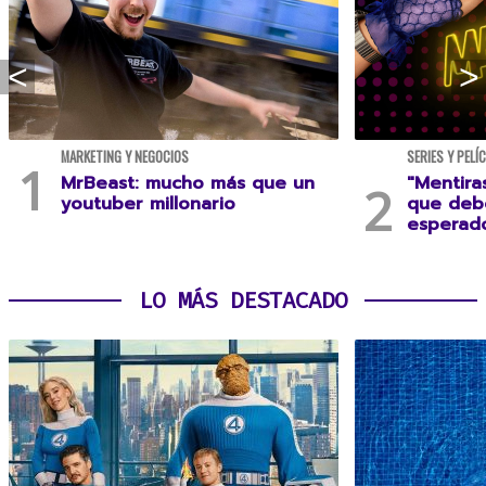
MARKETING Y NEGOCIOS
SERIES Y PELÍ
MrBeast: mucho más que un
"Mentira
youtuber millonario
que debe
esperad
LO MÁS DESTACADO