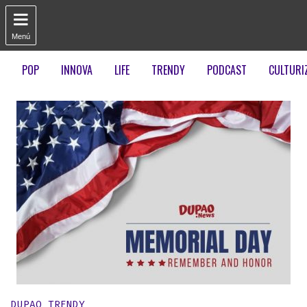

Menú
POP
INNOVA
LIFE
TRENDY
PODCAST
CULTURI
Publicado en:
DUPAO TRENDY