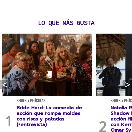
LO QUE MÁS GUSTA
SERIES Y PELÍCULAS
SERIES Y PELÍ
Bride Hard: La comedia de
Natalia R
acción que rompe moldes
Shadow F
con risas y patadas
acción f
(+entrevista)
con Kerr
Omar Sy 