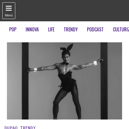

Menú
POP
INNOVA
LIFE
TRENDY
PODCAST
CULTURI
Publicado en:
DUPAO TRENDY