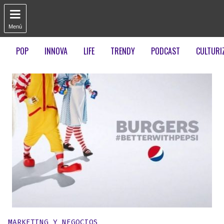

Menú
POP
INNOVA
LIFE
TRENDY
PODCAST
CULTURI
Publicado en:
MARKETING Y NEGOCIOS