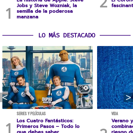
La historia de Apple: Steve
El Coron
Jobs y Steve Wozniak, la
fascinan
semilla de la poderosa
manzana
LO MÁS DESTACADO
SERIES Y PELÍCULAS
VIDA
Los Cuatro Fantásticos:
Verano y
Primeros Pasos – Todo lo
combina
que debes saber
riesgo 