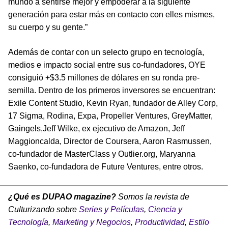
mundo a sentirse mejor y empoderar a la siguiente
generación para estar más en contacto con elles mismes,
su cuerpo y su gente.”
Además de contar con un selecto grupo en tecnología,
medios e impacto social entre sus co-fundadores, OYE
consiguió +$3.5 millones de dólares en su ronda pre-
semilla. Dentro de los primeros inversores se encuentran:
Exile Content Studio, Kevin Ryan, fundador de Alley Corp,
17 Sigma, Rodina, Expa, Propeller Ventures, GreyMatter,
Gaingels,Jeff Wilke, ex ejecutivo de Amazon, Jeff
Maggioncalda, Director de Coursera, Aaron Rasmussen,
co-fundador de MasterClass y Outlier.org, Maryanna
Saenko, co-fundadora de Future Ventures, entre otros.
¿Qué es DUPAO magazine?
Somos la revista de
Culturizando sobre
Series y Películas
,
Ciencia y
Tecnología
,
Marketing y Negocios
,
Productividad
,
Estilo