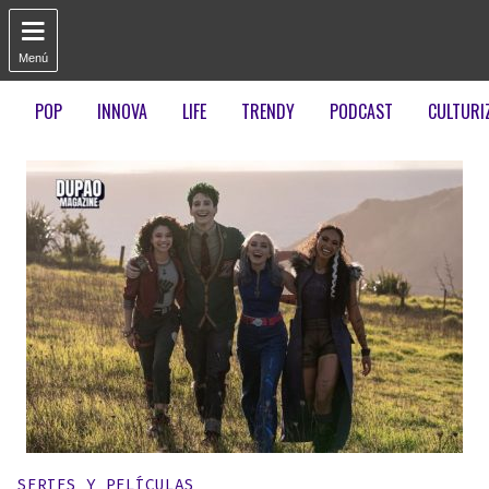

Menú
POP
INNOVA
LIFE
TRENDY
PODCAST
CULTURI
Publicado en:
SERIES Y PELÍCULAS