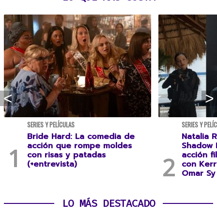
SERIES Y PELÍCULAS
SERIES Y PELÍ
Bride Hard: La comedia de
Natalia R
acción que rompe moldes
Shadow F
con risas y patadas
acción f
(+entrevista)
con Kerr
Omar Sy 
LO MÁS DESTACADO