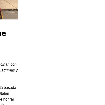
ue
ocinan con
 lágrimas y
tá basada
Staten
de honrar