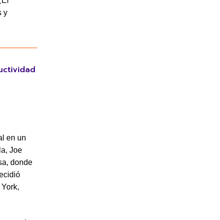
¿El
s y
uctividad
al en un
la, Joe
esa, donde
ecidió
 York,