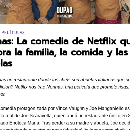
en:
 PELÍCULAS
as: La comedia de Netflix q
ra la familia, la comida y las
las
as un restaurante donde las chefs son abuelas italianas que c
dición? Netflix nos trae Nonnas, una película que promete risas,
or.
comedia protagonizada por Vince Vaughn y Joe Manganiello es
oria real de Joe Scaravella, quien abrió un restaurante único en 
mado Enoteca Maria. Tras perder a su madre y abuela, Joe deci