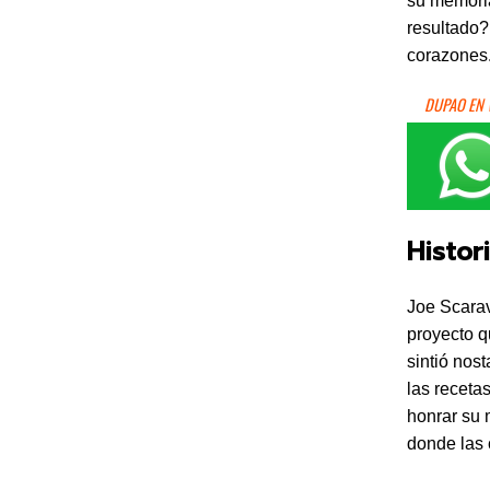
su memori
resultado?
corazones
DUPAO EN
Histor
Joe Scarav
proyecto q
sintió nos
las receta
honrar su 
donde las 