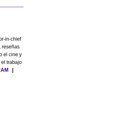
or-in-chief
, reseñas
o el cine y
 el trabajo
RAM
|