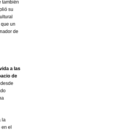
e también
plió su
ultural
 que un
anador de
ida a las
pacio de
: desde
ado
na
 la
 en el