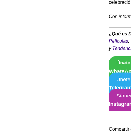
celebració
Con infor
¿Qué es 
Películas
,
y
Tendenc
Únete
WhatsA
Únete
Telegra
Sígue
Instagr
Compartir 