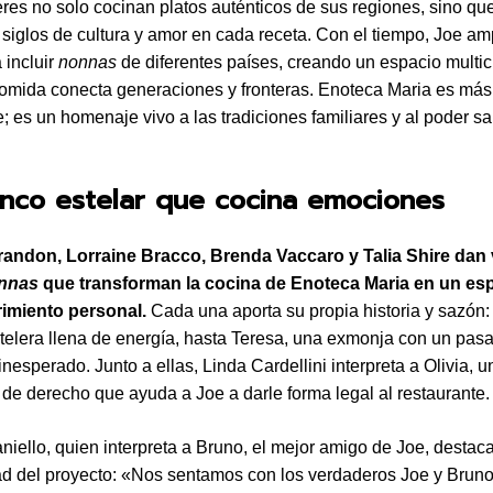
res no solo cocinan platos auténticos de sus regiones, sino qu
 siglos de cultura y amor en cada receta. Con el tiempo, Joe am
 incluir
nonnas
de diferentes países, creando un espacio multic
omida conecta generaciones y fronteras. Enoteca Maria es más
e; es un homenaje vivo a las tradiciones familiares y al poder s
nco estelar que cocina emociones
andon, Lorraine Bracco, Brenda Vaccaro y Talia Shire dan v
nnas
que transforman la cocina de Enoteca Maria en un es
imiento personal.
Cada una aporta su propia historia y sazón
stelera llena de energía, hasta Teresa, una exmonja con un pas
nesperado. Junto a ellas, Linda Cardellini interpreta a Olivia, u
 de derecho que ayuda a Joe a darle forma legal al restaurante.
iello, quien interpreta a Bruno, el mejor amigo de Joe, destaca
ad del proyecto: «Nos sentamos con los verdaderos Joe y Bruno