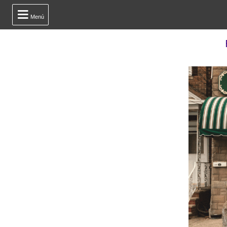

Menú