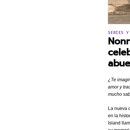
Publicado 
SERIES Y
Nonn
celeb
abue
¿Te imagin
amor y tra
mucho sab
La nueva 
en la hist
Island lla