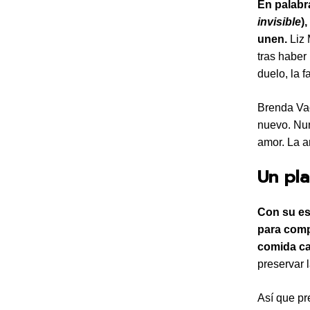
En palabr
invisible
)
unen.
Liz 
tras haber
duelo, la 
Brenda Vac
nuevo. Nun
amor. La a
Un pla
Con su es
para comp
comida ca
preservar 
Así que pre