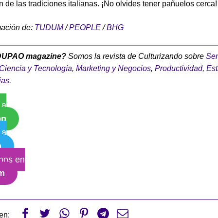
n de las tradiciones italianas. ¡No olvides tener pañuelos cerca!
mación de:
TUDUM
/
PEOPLE
/
BHG
DUPAO magazine?
Somos la revista de Culturizando sobre
Ser
Ciencia y Tecnología
,
Marketing y Negocios
,
Productividad
,
Est
ias
.
 a
pp
 a
m
nos en
am






en: