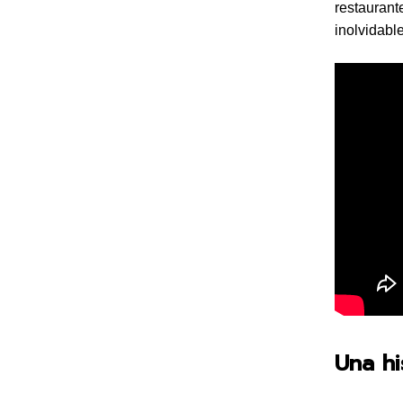
restaurant
inolvidabl
Una hi