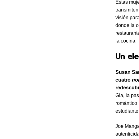
Estas muje
transmiten
visión para
donde la c
restaurant
la cocina.
Un ele
Susan Sar
cuatro
no
redescubr
Gia, la pa
romántico i
estudiante
Joe Mangan
autenticid