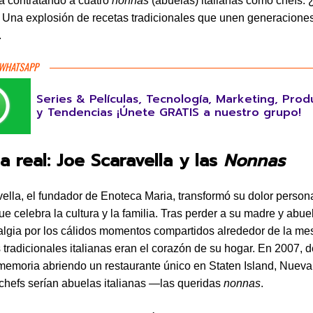
a contratando a cuatro
nonnas
(abuelas) italianas como chefs. 
 Una explosión de recetas tradicionales que unen generacione
.
 WHATSAPP
Series & Películas, Tecnología, Marketing, Prod
y Tendencias ¡Únete GRATIS a nuestro grupo!
ia real: Joe Scaravella y las
Nonnas
ella, el fundador de Enoteca Maria, transformó su dolor person
ue celebra la cultura y la familia. Tras perder a su madre y abue
talgia por los cálidos momentos compartidos alrededor de la m
s tradicionales italianas eran el corazón de su hogar. En 2007, d
memoria abriendo un restaurante único en Staten Island, Nueva
chefs serían abuelas italianas —las queridas
nonnas
.