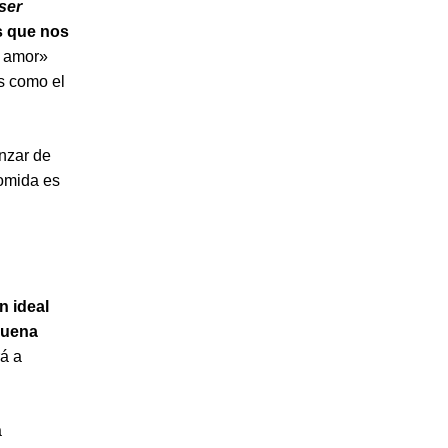
ser
as que nos
e amor»
s como el
nzar de
comida es
n ideal
buena
rá a
a