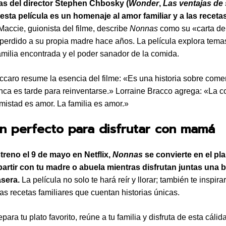
as del director Stephen Chbosky (
Wonder
,
Las ventajas de 
, esta película es un homenaje al amor familiar y a las recet
Maccie, guionista del filme, describe
Nonnas
como su «carta d
 perdido a su propia madre hace años. La película explora tema
familia encontrada y el poder sanador de la comida.
caro resume la esencia del filme: «Es una historia sobre come
ca es tarde para reinventarse.» Lorraine Bracco agrega: «La 
mistad es amor. La familia es amor.»
n perfecto para disfrutar con mamá
treno el 9 de mayo en Netflix,
Nonnas
se convierte en el pla
artir con tu madre o abuela mientras disfrutan juntas una 
sera.
La película no solo te hará reír y llorar; también te inspira
las recetas familiares que cuentan historias únicas.
para tu plato favorito, reúne a tu familia y disfruta de esta cálid