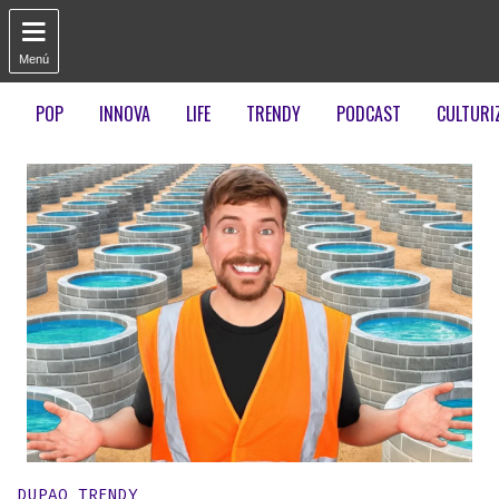

Menú
POP
INNOVA
LIFE
TRENDY
PODCAST
CULTURI
Publicado en:
DUPAO TRENDY