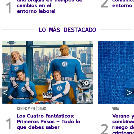
una brújula en tiempos de
comunica
cambios en el
entorno 
entorno laboral
LO MÁS DESTACADO
SERIES Y PELÍCULAS
VIDA
Los Cuatro Fantásticos:
Verano y
Primeros Pasos – Todo lo
combina
que debes saber
riesgo 
criptospo