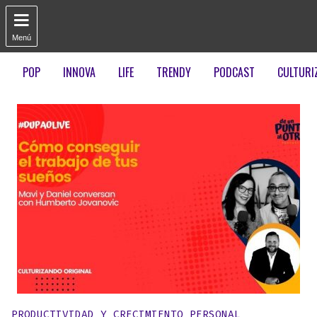

Menú
POP
INNOVA
LIFE
TRENDY
PODCAST
CULTURI
Publicado en:
PRODUCTIVIDAD Y CRECIMIENTO PERSONAL