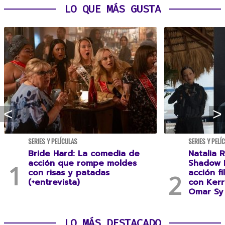
LO QUE MÁS GUSTA
SERIES Y PELÍCULAS
SERIES Y PELÍ
Bride Hard: La comedia de
Natalia R
acción que rompe moldes
Shadow F
con risas y patadas
acción f
(+entrevista)
con Kerr
Omar Sy 
LO MÁS DESTACADO