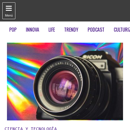

Menú
POP
INNOVA
LIFE
TRENDY
PODCAST
CULTURI
Publicado en:
CIENCIA Y TECNOLOGÍA