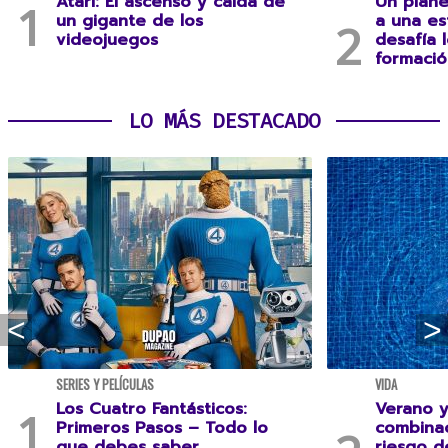
Atari: El ascenso y caída de
Un plane
un gigante de los
a una es
videojuegos
desafía 
formació
LO MÁS DESTACADO
SERIES Y PELÍCULAS
VIDA
Los Cuatro Fantásticos:
Verano y
Primeros Pasos – Todo lo
combina
que debes saber
riesgo 