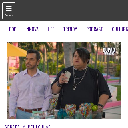

Menú
POP
INNOVA
LIFE
TRENDY
PODCAST
CULTURI
Publicado en:
SERIES Y PELÍCULAS