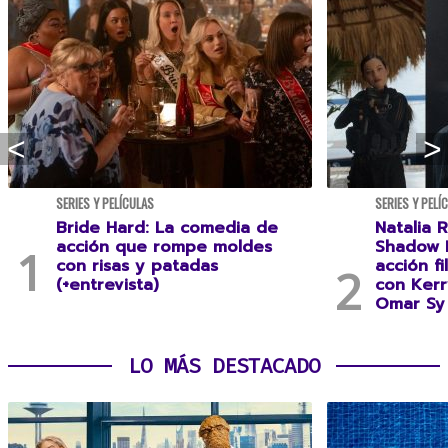
SERIES Y PELÍCULAS
SERIES Y PELÍ
Bride Hard: La comedia de
Natalia R
acción que rompe moldes
Shadow F
con risas y patadas
acción f
(+entrevista)
con Kerr
Omar Sy 
LO MÁS DESTACADO