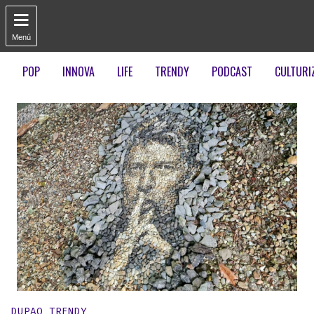

Menú
POP
INNOVA
LIFE
TRENDY
PODCAST
CULTURI
Publicado en:
DUPAO TRENDY