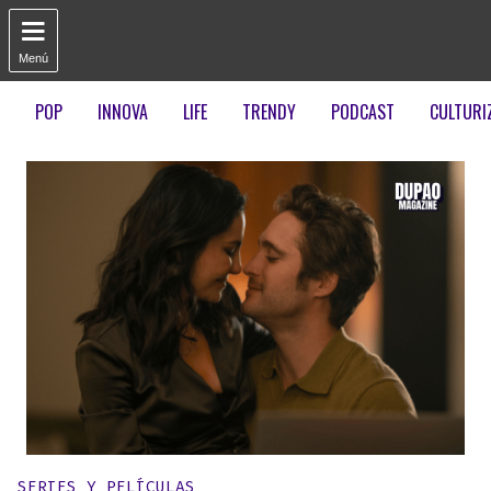

Menú
POP
INNOVA
LIFE
TRENDY
PODCAST
CULTURI
Publicado en:
SERIES Y PELÍCULAS