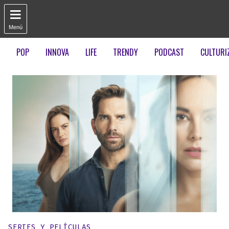

Menú
POP
INNOVA
LIFE
TRENDY
PODCAST
CULTURI
Publicado en:
SERIES Y PELÍCULAS