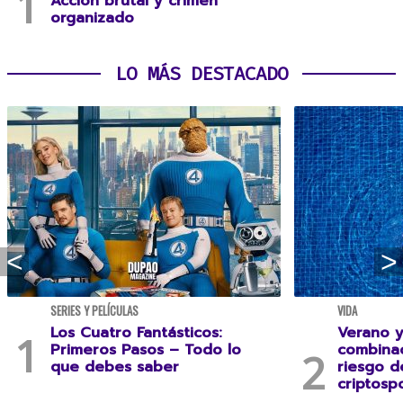
Acción brutal y crimen
organizado
LO MÁS DESTACADO
SERIES Y PELÍCULAS
VIDA
Los Cuatro Fantásticos:
Verano y
Primeros Pasos – Todo lo
combina
que debes saber
riesgo 
criptospo