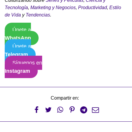
Culturizando sobre
Series y Películas
,
Ciencia y
Tecnología
,
Marketing y Negocios
,
Productividad
,
Estilo
de Vida
y
Tendencias
.
Únete a
WhatsApp
Únete a
Telegram
Síguenos en
Instagram
Compartir en:





