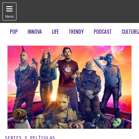

Menú
POP
INNOVA
LIFE
TRENDY
PODCAST
CULTURI
Publicado en:
SERIES Y PELÍCULAS