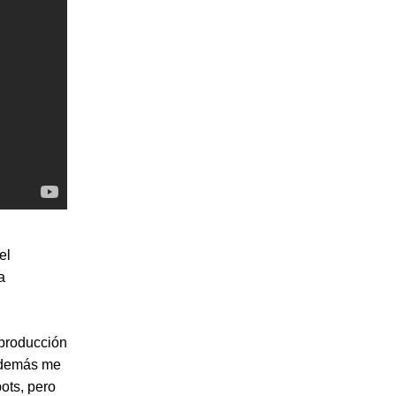
el
a
 producción
 Además me
ots, pero