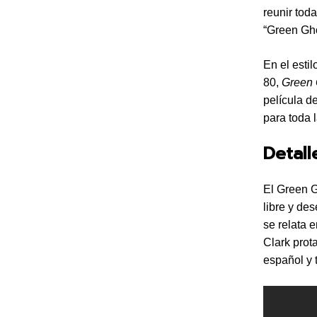
reunir toda
“Green Gho
En el esti
80,
Green 
película d
para toda l
Detall
El Green G
libre y de
se relata 
Clark prot
español y 