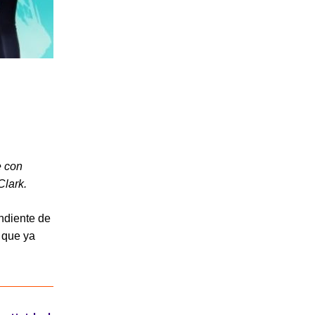
e con
Clark.
ndiente de
a que ya