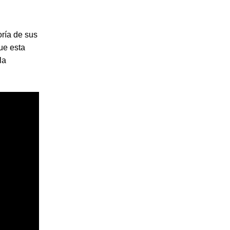
oría de sus
ue esta
la