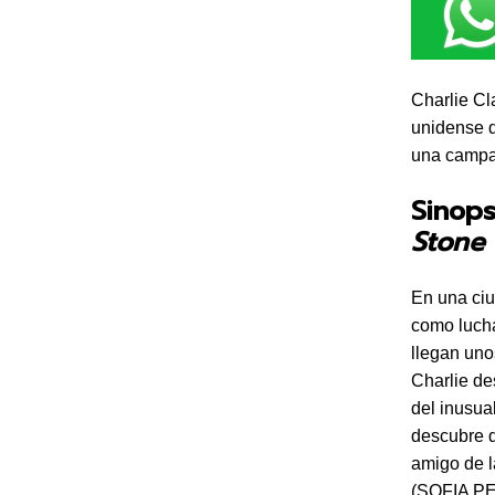
Charlie Cl
unidense q
una campañ
Sinop
Stone
En una ciu
como luch
llegan uno
Charlie de
del inusua
descubre q
amigo de 
(SOFIA PE