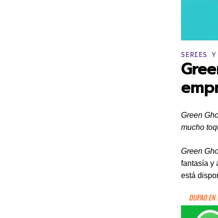
Publicado 
SERIES Y
Gree
empr
Green Ghos
mucho toqu
Green Gho
fantasía y
está dispo
DUPAO EN