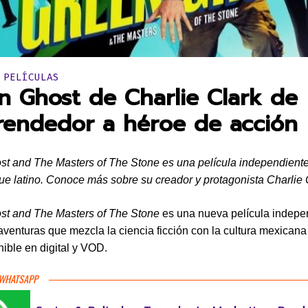
en:
 PELÍCULAS
n Ghost de Charlie Clark de
endedor a héroe de acción
t and The Masters of The Stone es una película independient
e latino. Conoce más sobre su creador y protagonista Charlie 
st and The Masters of The Stone
es una nueva película indepe
 aventuras que mezcla la ciencia ficción con la cultura mexican
nible en digital y VOD.
 WHATSAPP