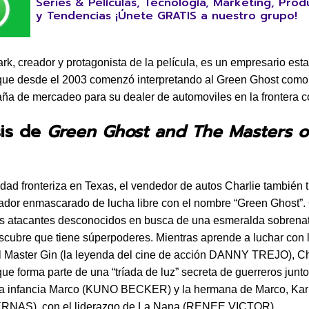
Series & Películas, Tecnología, Marketing, Prod
y Tendencias ¡Únete GRATIS a nuestro grupo!
ark, creador y protagonista de la película, es un empresario est
ue desde el 2003 comenzó interpretando al Green Ghost como
a de mercadeo para su dealer de automoviles en la frontera c
sis de
Green Ghost and The Masters o
dad fronteriza en Texas, el vendedor de autos Charlie también 
ador enmascarado de lucha libre con el nombre “Green Ghost”
s atacantes desconocidos en busca de una esmeralda sobrenat
scubre que tiene súperpoderes. Mientras aprende a luchar con 
l Master Gin (la leyenda del cine de acción DANNY TREJO), Ch
ue forma parte de una “tríada de luz” secreta de guerreros junto
la infancia Marco (KUNO BECKER) y la hermana de Marco, Kar
RNAS), con el liderazgo de La Nana (RENEE VICTOR).