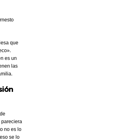
Ernesto
fiesa que
eco».
én es un
enen las
milia.
sión
 de
 pareciera
o no es lo
eso se lo