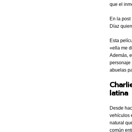
que el inm
En la post
Díaz quie
Esta pelíc
«ella me d
Además, en
personaje 
abuelas pa
Charli
latina
Desde hace
vehículos 
natural qu
común entr