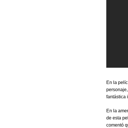
En la pelíc
personaje,
fantástica
En la amen
de esta pe
comentó qu