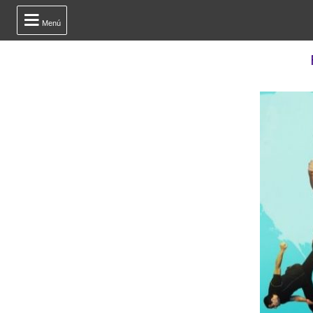

Menú