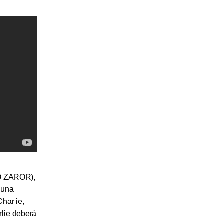
KO ZAROR),
 una
harlie,
rlie deberá