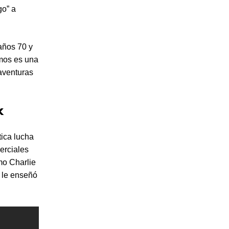
go” a
 años 70 y
lmos es una
aventuras
k
tica lucha
erciales
mo Charlie
e le enseñó