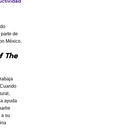
uctividad
ado
 parte de
on México.
f The
trabaja
. Cuando
ural,
la ayuda
arlie
 a su
ina