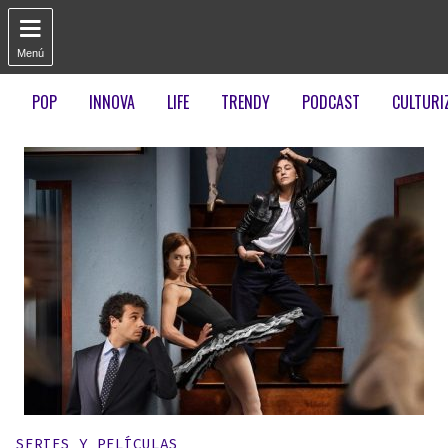

Menú
POP
INNOVA
LIFE
TRENDY
PODCAST
CULTURI
Publicado en:
SERIES Y PELÍCULAS