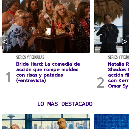
SERIES Y PELÍCULAS
SERIES Y PELÍ
Bride Hard: La comedia de
Natalia R
acción que rompe moldes
Shadow F
con risas y patadas
acción f
(+entrevista)
con Kerr
Omar Sy 
LO MÁS DESTACADO