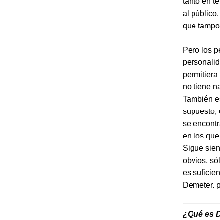
tanto en t
al público
que tampoc
Pero los p
personalid
permitiera
no tiene n
También es
supuesto, 
se encontr
en los que
Sigue sie
obvios, só
es suficie
Demeter. p
¿Qué es 