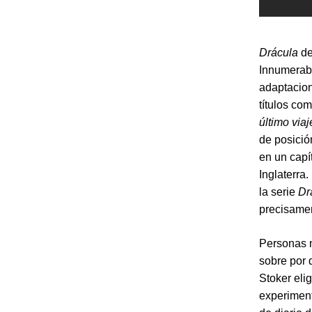
Drácula
de
Innumerabl
adaptacion
títulos co
último via
de posició
en un capít
Inglaterra
la serie
Dr
precisamen
Personas m
sobre por 
Stoker eli
experiment