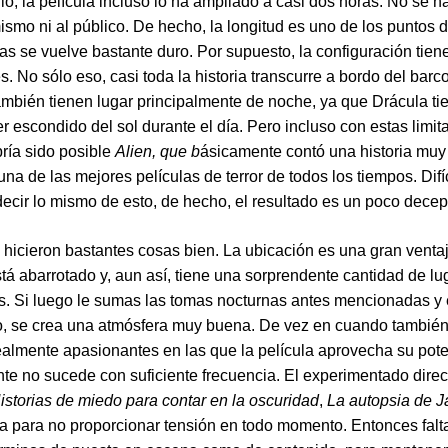
ulo, la película incluso lo ha ampliado a casi dos horas. No se 
 mismo ni al público. De hecho, la longitud es uno de los puntos 
as se vuelve bastante duro. Por supuesto, la configuración tien
s. No sólo eso, casi toda la historia transcurre a bordo del barc
mbién tienen lugar principalmente de noche, ya que Drácula ti
 escondido del sol durante el día. Pero incluso con estas limit
ría sido posible
Alien, que b
ásicamente contó una historia muy 
una de las mejores películas de terror de todos los tiempos. Dif
ecir lo mismo de esto, de hecho, el resultado es un poco decep
, hicieron bastantes cosas bien. La ubicación es una gran vent
stá abarrotado y, aun así, tiene una sorprendente cantidad de lu
. Si luego le sumas las tomas nocturnas antes mencionadas y 
o, se crea una atmósfera muy buena. De vez en cuando tambié
almente apasionantes en las que la película aprovecha su pote
e no sucede con suficiente frecuencia. El experimentado direc
istorias de miedo para contar en la oscuridad
,
La autopsia de 
ja para no proporcionar tensión en todo momento. Entonces falt