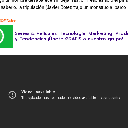
ego un hombre desaparece sin dejar rastro. Y eso es sólo el princ
 saberlo, la tripulación (Javier Botet) trajo un monstruo al barc
 WHATSAPP
Series & Películas, Tecnología, Marketing, Prod
y Tendencias ¡Únete GRATIS a nuestro grupo!