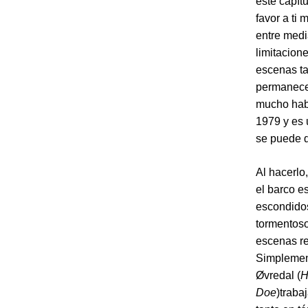
este capít
favor a ti
entre medi
limitacione
escenas ta
permanecer
mucho hab
1979 y es 
se puede d
Al hacerlo
el barco e
escondidos
tormentos
escenas re
Simplement
Øvredal (
H
Doe
)traba