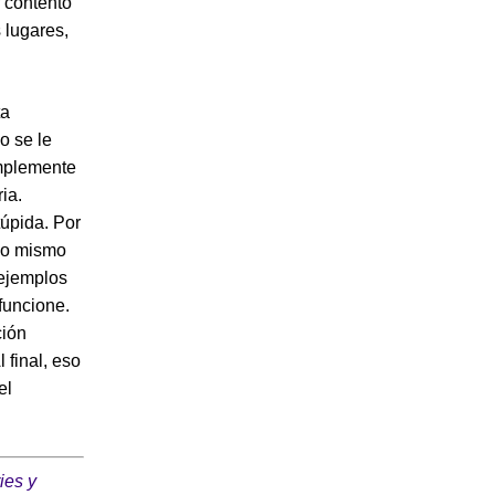
 contento
 lugares,
ta
o se le
implemente
ia.
úpida. Por
uno mismo
 ejemplos
funcione.
ción
 final, eso
el
ies y