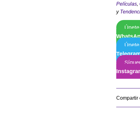
Películas
,
y
Tendenc
Únete
WhatsA
Únete
Telegra
Sígue
Instagr
Compartir 