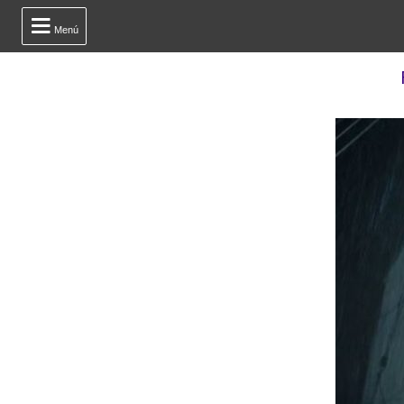

Menú