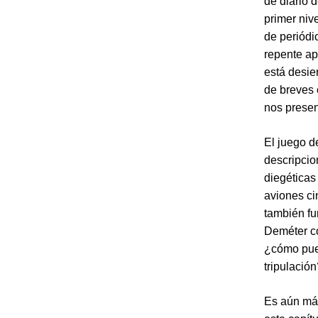
de diario 
primer nive
de periódi
repente ap
está desie
de breves 
nos presen
El juego d
descripcio
diegéticas
aviones c
también fu
Deméter co
¿cómo pued
tripulació
Es aún má