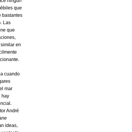
hace ningún
débiles que
e bastantes
o. Las
ene que
aciones,
similar en
ícilmente
cionante.
aja cuando
gares
el mar
n hay
ncial.
tor André
Jane
an ideas,