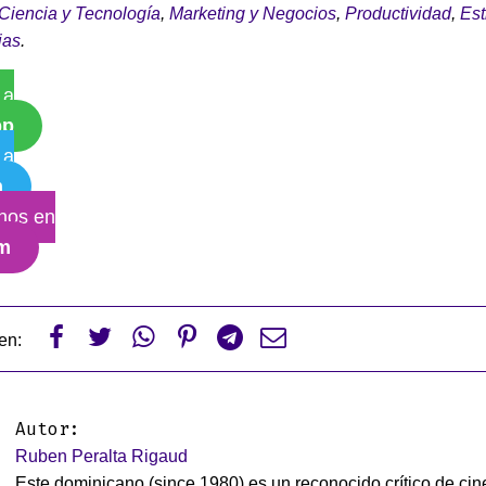
Ciencia y Tecnología
,
Marketing y Negocios
,
Productividad
,
Est
ias
.
 a
pp
 a
m
nos en
am






en:
Autor:
Ruben Peralta Rigaud
Este dominicano (since 1980) es un reconocido crítico de cin