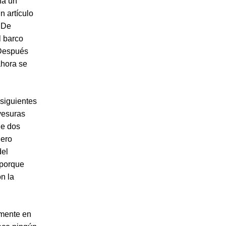
na un
n artículo
. De
l barco
 Después
ahora se
 siguientes
avesuras
de dos
ero
del
 porque
n la
mente en