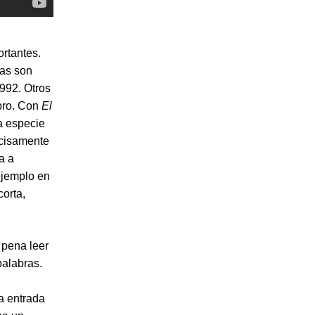
rtantes.
nas son
1992. Otros
ibro. Con
El
a especie
ecisamente
a a
ejemplo en
orta,
 pena leer
palabras.
a entrada