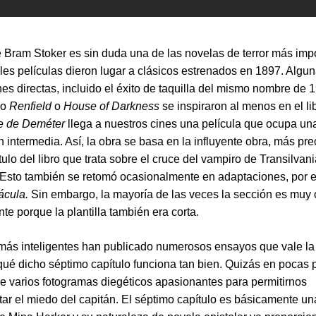
 Bram Stoker es sin duda una de las novelas de terror más impo
es películas dieron lugar a clásicos estrenados en 1897. Algu
es directas, incluido el éxito de taquilla del mismo nombre de 
mo
Renfield
o
House of Darkness
se inspiraron al menos en el l
je de Deméter
llega a nuestros cines una película que ocupa un
n intermedia. Así, la obra se basa en la influyente obra, más pr
ulo del libro que trata sobre el cruce del vampiro de Transilvani
. Esto también se retomó ocasionalmente en adaptaciones, por 
ácula.
Sin embargo, la mayoría de las veces la sección es muy c
te porque la plantilla también era corta.
ás inteligentes han publicado numerosos ensayos que vale la
qué dicho séptimo capítulo funciona tan bien. Quizás en pocas 
ge varios fotogramas diegéticos apasionantes para permitirnos
ar el miedo del capitán. El séptimo capítulo es básicamente un