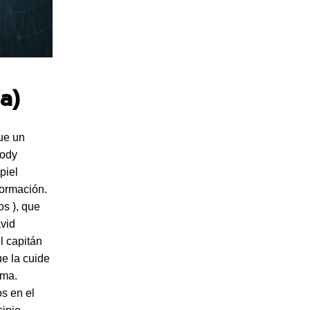
a)
ue un
oody
piel
formación.
s ), que
vid
l capitán
e la cuide
ema.
s en el