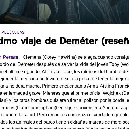
en:
 PELÍCULAS
ltimo viaje de Deméter (reseñ
 Peralta
| Clemens (Corey Hawkins) se alegra cuando consig
bordo del Demeter después de salvar la vida del joven Toby (W
 el último segundo. Al fin y al cabo, los intentos del hombre de 
ejercer la medicina no tuvieron éxito, a pesar de tener la mejor 
egría no dura mucho. Primero encuentran a Anna Aisling Francio
 enfermedad grave. Mientras que el primer oficial Wojchek (Da
n) y los otros hombres quisieran tirar al polizón por la borda, e
Clemens (Liam Cunningham)tiene que convencer a Anna para qu
recupere la salud. Pero entonces comienza el verdadero probl
odos los animales del barco tienen extrañas marcas de mordisco