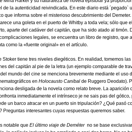
de Mina Harker y su naturaleza de novela epistolar ya proporcio
l de la autenticidad reivindicada. En este diario está ´pegado` u
co que informa sobre el misterioso descubrimiento del Demeter
arece una goleta en el puerto de Whitby a toda vela; sólo que e
rto, aparte del cadáver del capitán, que ha sido atado al timón.
complicaciones legales, se encuentra un libro de registro, que 
ta como la «fuente original» en el artículo.
e Stoker tiene tres niveles diegéticos. En realidad, tomemos las
nes del capitán al pie de la letra (un ejemplo comparable de tr
 del mundo del cine se menciona brevemente mediante el uso 
inematográficos en
Holocausto Canibal
de Ruggero Deodato). P
nciona desligada de la novela como relato breve. La aparición 
nfronta inmediatamente el intrínseco je ne sais pas del gótico,
e un barco atracar en un puerto sin tripulación? ¿Qué pasó co
n? Preguntas interesantes cuyas respuestas queremos saber.
s notable que
El último viaje de Deméter
no se base exclusiva