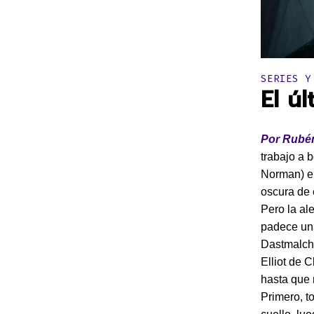
Publicado 
SERIES Y
El ú
Por Rubén
trabajo a 
Norman) en
oscura de 
Pero la al
padece una
Dastmalchia
Elliot de 
hasta que 
Primero, t