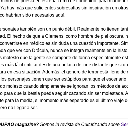
érminos de puesta en escena como de contenido, para mantener
. Ya hay más que suficientes sobresaltos sin inspiración en otros
o habrían sido necesarios aquí.
ersonajes también son un punto débil. Realmente no tienen tan
ad. El hecho de que a Clemens, como hombre de piel oscura, n
 convertirse en médico es sin duda una cuestión importante. S
ada que ver con Drácula, nunca se integra realmente en la histor
 molesto que la gente se comporte de forma especialmente est
es más fácil criticar desde una butaca de cine distante que si 
ara en esa situación. Además, el género de terror está lleno de
 los personajes tienen que ser estúpidos para que el escenario 
ndo molesto cuando simplemente se ignoran los métodos de ac
lo para que la bestia pueda seguir cazando sin ser molestada. Al
nte para la media, el momento más esperado es el último viaje d
ero no llegar a ser.
DUPAO magazine?
Somos la revista de Culturizando sobre
Ser