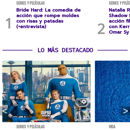
SERIES Y PELÍCULAS
SERIES Y PELÍ
Bride Hard: La comedia de
Natalia R
acción que rompe moldes
Shadow F
con risas y patadas
acción f
(+entrevista)
con Kerr
Omar Sy 
LO MÁS DESTACADO
SERIES Y PELÍCULAS
VIDA