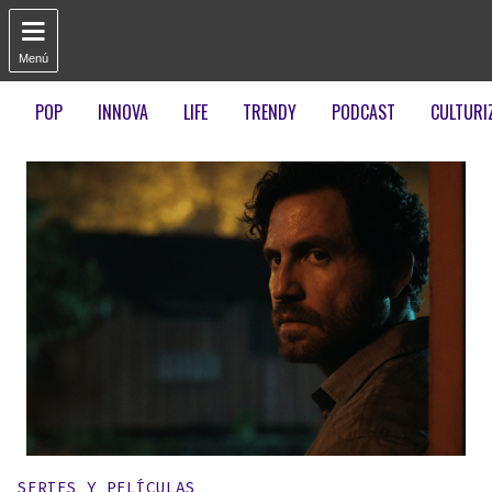

Menú
POP
INNOVA
LIFE
TRENDY
PODCAST
CULTURI
Publicado en:
SERIES Y PELÍCULAS