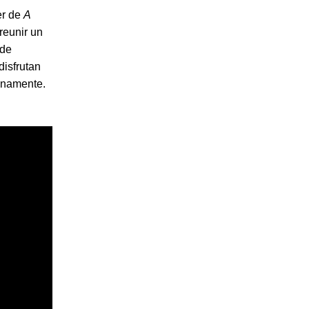
er de
A
reunir un
 de
disfrutan
uinamente.