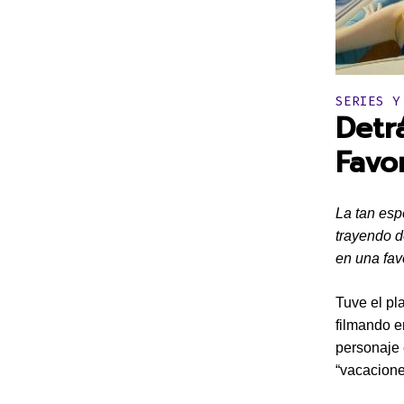
Publicado 
SERIES Y
Detr
Favo
La tan esp
trayendo d
en una favo
Tuve el pl
filmando en
personaje e
“vacacione