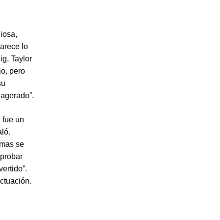
iosa,
arece lo
ig, Taylor
jo, pero
su
xagerado”.
, fue un
aló.
omas se
 probar
ertido”.
ctuación.