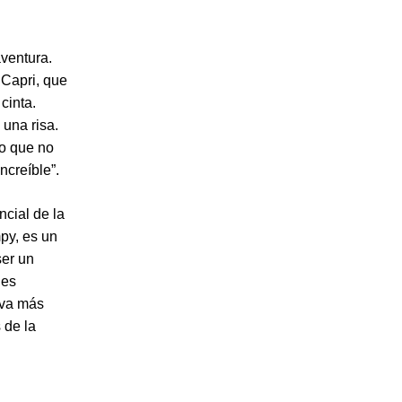
aventura.
 Capri, que
cinta.
una risa.
eo que no
ncreíble”.
ncial de la
mpy, es un
ser un
 es
iva más
 de la