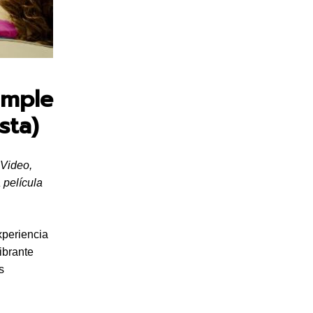
imple
sta)
 Video,
 película
xperiencia
ibrante
s