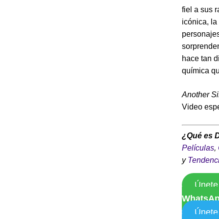
fiel a sus 
icónica, l
personajes
sorprenden
hace tan d
química qu
Another S
Video espe
¿Qué es 
Películas
,
y
Tendenc
Únete
WhatsA
Únete