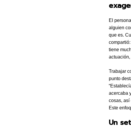
exage
El persona
alguien co
que es. Cu
compartió:
tiene much
actuación,
Trabajar co
punto desta
“Establecí
acercaba y
cosas, así
Este enfoq
Un set