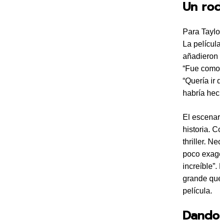
Un rod
Para Taylor
La películ
añadieron 
“Fue como 
“Quería ir
habría hech
El escenari
historia. 
thriller. N
poco exage
increíble”
grande que
película.
Dando