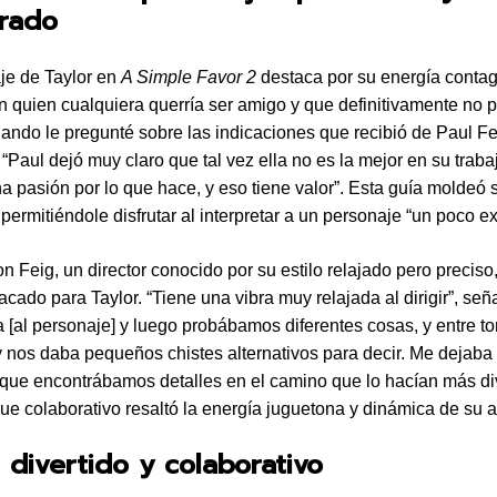
rado
je de Taylor en
A Simple Favor 2
destaca por su energía contag
n quien cualquiera querría ser amigo y que definitivamente no p
ando le pregunté sobre las indicaciones que recibió de Paul Fe
 “Paul dejó muy claro que tal vez ella no es la mejor en su traba
a pasión por lo que hace, y eso tiene valor”. Esta guía moldeó 
 permitiéndole disfrutar al interpretar a un personaje “un poco e
n Feig, un director conocido por su estilo relajado pero preciso
cado para Taylor. “Tiene una vibra muy relajada al dirigir”, señ
a [al personaje] y luego probábamos diferentes cosas, y entre t
 nos daba pequeños chistes alternativos para decir. Me dejaba
 que encontrábamos detalles en el camino que lo hacían más div
ue colaborativo resaltó la energía juguetona y dinámica de su a
 divertido y colaborativo