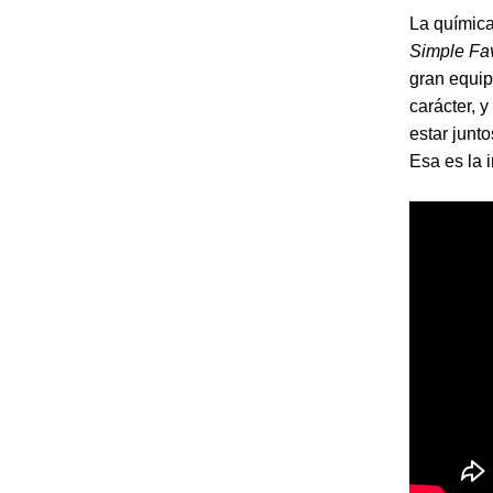
La química
Simple Fa
gran equip
carácter, 
estar junt
Esa es la i