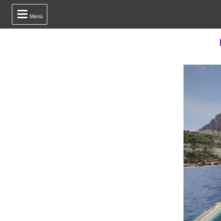

Menú