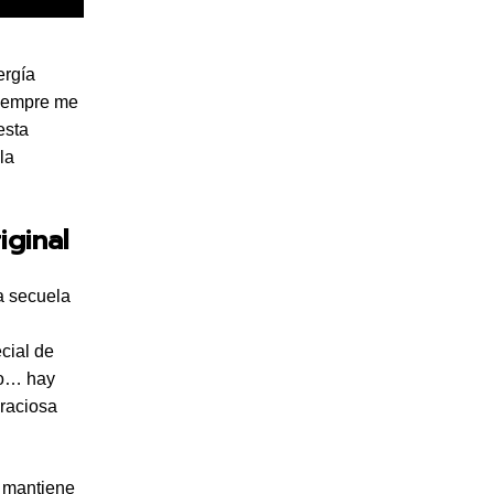
ergía
siempre me
esta
la
iginal
a secuela
cial de
no… hay
graciosa
e mantiene