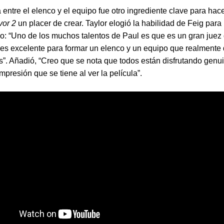
 entre el elenco y el equipo fue otro ingrediente clave para hac
vor 2
un placer de crear. Taylor elogió la habilidad de Feig para 
o: “Uno de los muchos talentos de Paul es que es un gran juez
y es excelente para formar un elenco y un equipo que realmente 
os”. Añadió, “Creo que se nota que todos están disfrutando gen
mpresión que se tiene al ver la película”.