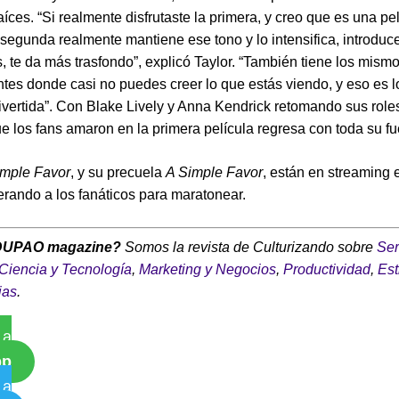
raíces. “Si realmente disfrutaste la primera, y creo que es una pe
a segunda realmente mantiene ese tono y lo intensifica, introdu
, te da más trasfondo”, explicó Taylor. “También tiene los mismo
tes donde casi no puedes creer lo que estás viendo, y eso es l
ivertida”. Con Blake Lively y Anna Kendrick retomando sus roles
e los fans amaron en la primera película regresa con toda su fu
imple Favor
, y su precuela
A Simple Favor
, están en streaming 
rando a los fanáticos para maratonear.
DUPAO magazine?
Somos la revista de Culturizando sobre
Ser
Ciencia y Tecnología
,
Marketing y Negocios
,
Productividad
,
Est
ias
.
 a
pp
 a