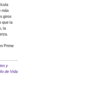
lícula
ce más
s giros
o que la
, la
erza.
en Prime
ies y
ilo de Vida