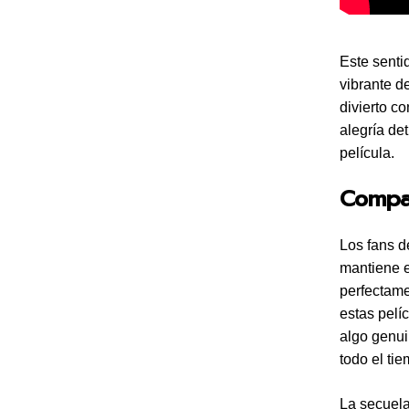
Este senti
vibrante d
divierto co
alegría de
película.
Comp
Los fans d
mantiene el
perfectame
estas pelí
algo genui
todo el tie
La secuela